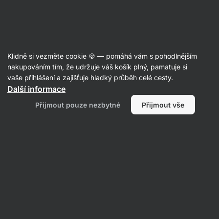
Aktin
Vaření a pečení
Klidně si vezměte cookie 🍪 — pomáhá vám s pohodlnějším
Směsi na vaření a pečení
nakupováním tím, že udržuje váš košík plný, pamatuje si
vaše přihlášení a zajišťuje hladký průběh celé cesty.
Další informace
Přijmout pouze nezbytné
Přijmout vše
Směsi na mug
Směsi na
S
cake
pudingy
pa
Směsi na
Směsi na
chleba
hotová jídla
Filtrovat
1