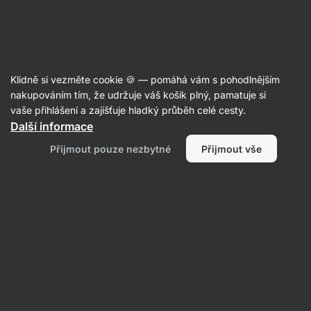
Aktin
Klidně si vezměte cookie 🍪 — pomáhá vám s pohodlnějším
nakupováním tím, že udržuje váš košík plný, pamatuje si
Lucie Neumannová
vaše přihlášení a zajišťuje hladký průběh celé cesty.
Atletka která miluje kvalitní a dobré jídlo!
Další informace
Přijmout pouze nezbytné
Přijmout vše
Vše
Oblíbené produkty
Recenze
Oblíbené produkty