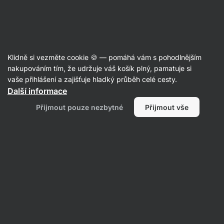
Aktin
Poznej naši redakci
Klidně si vezměte cookie 🍪 — pomáhá vám s pohodlnějším
nakupováním tím, že udržuje váš košík plný, pamatuje si
vaše přihlášení a zajišťuje hladký průběh celé cesty.
Erika Zajacová
Další informace
Přijmout pouze nezbytné
Přijmout vše
Vše
Články
Nejnovější
články
od Erika