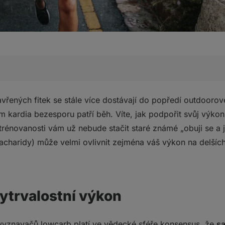
stní výkon
ených fitek se stále více dostávají do popředí outdoorové 
antním zdrojem energie při sportu
m kardia bezesporu patří běh. Víte, jak podpořit svůj výk
na něm nebo ne?
trénovanosti vám už nebude stačit staré známé „obuji se a j
ostním tréninkem, který trvá méně než 90 minut?
 sacharidy) může velmi ovlivnit zejména váš výkon na delších
 vyhnout?
?
rgii i během běhu?
ytrvalostní výkon
ýkonu
 vyznavačů lowcarb platí ve vědecké sféře konsensus, že
sa