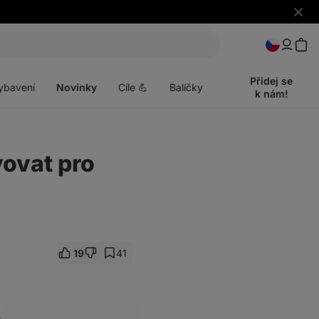
Skrýt
upozo
t
Otevřít
menu
Přidej se
ybavení
Novinky
Cíle 💪
Balíčky
k nám!
vovat pro
19
41