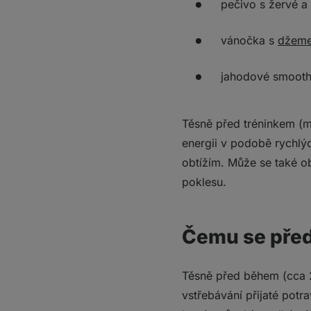
pečivo s žervé a
vánočka s
džem
jahodové smooth
Těsně před tréninkem (m
energii v podobě rychlý
obtížím. Může se také o
poklesu.
Čemu se pře
Těsně před během (cca 
vstřebávání přijaté potr