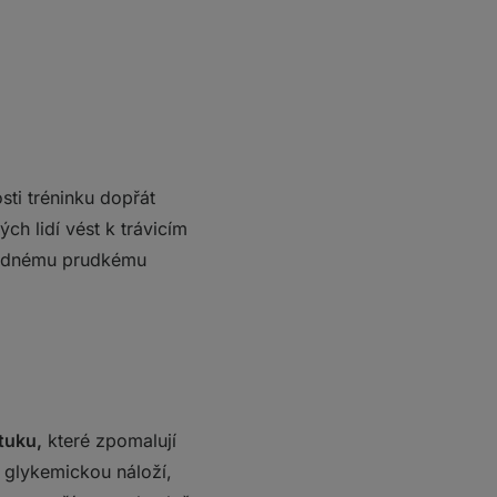
ti tréninku dopřát
ch lidí vést k trávicím
slednému prudkému
tuku,
které zpomalují
u glykemickou náloží,