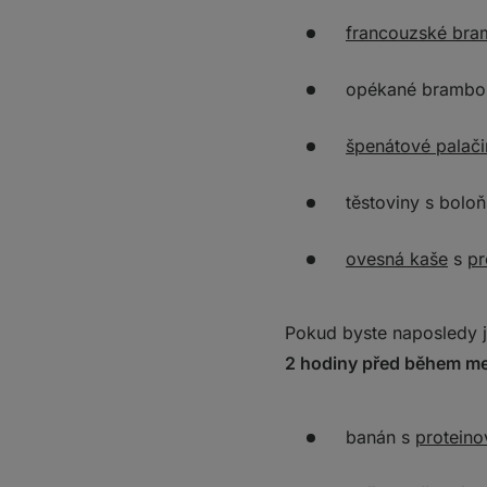
francouzské bra
opékané brambor
špenátové palači
těstoviny s bol
ovesná kaše
s
pr
Pokud byste naposledy j
2 hodiny před během me
banán s
proteino