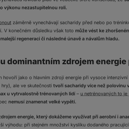
o výkonu nezastupitelnou roli.
hnout?
bnout
záměrně vynechávají sacharidy před nebo po tréninku
tí. V konečném důsledku však toto
může vést ke zhoršené
malejší regeneraci či následné únavě a návalům hladu.
ou dominantním zdrojem energie 
 hovoří jako o hlavním zdroji energie při vysoce intenzivn
é hry), ale ve skutečnosti
tvoří sacharidy více než polovinu v
x u vytrvalostně trénovaných lidí
–
u netrénovaných to je
ůbec
nemusí znamenat velké vypětí.
drojem energie, který dokážeme využívat při aerobní i anae
lší výhodu: při stejném množství kyslíku dodaného pracujíc