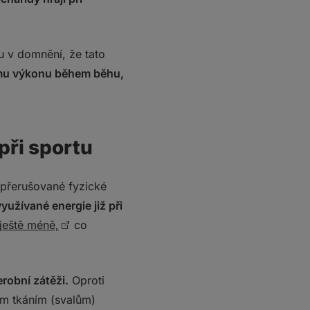
 v domnění, že tato
mu výkonu během běhu,
při sportu
í přerušované fyzické
yužívané energie již při
 ještě méně,
co
robní zátěži.
Oproti
ím tkáním (svalům)