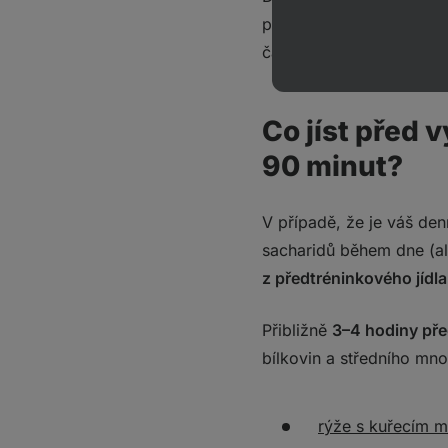
přibližně rovnoměrném 
čachry‑machry.
Co jíst před 
90 minut?
V případě, že je váš den
sacharidů během dne (al
z předtréninkového jídla
Přibližně
3–4 hodiny pře
bílkovin a středního mno
rýže s kuřecím 