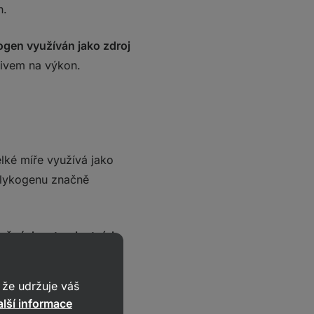
n.
ogen využíván jako zdroj
livem na výkon.
elké míře využívá jako
 glykogenu značně
ročných vytrvalostních
je jedním z hlavních
že udržuje váš
lší informace
kumentován
- a při