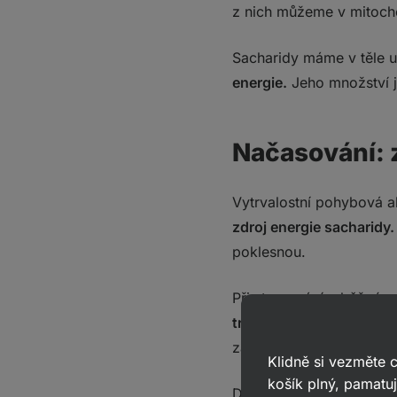
z nich můžeme v mitocho
Sacharidy máme v těle u
energie.
Jeho množství j
Načasování: 
Vytrvalostní pohybová a
zdroj energie sacharidy.
poklesnou.
Při stravování v běžném 
trénincích můžete z dob
zájmů sportovní výživy.
Klidně si vezměte
košík plný, pamatuj
Dobrá zpráva je, že
pří