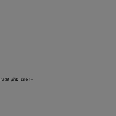
ařadit
přibližně 1–