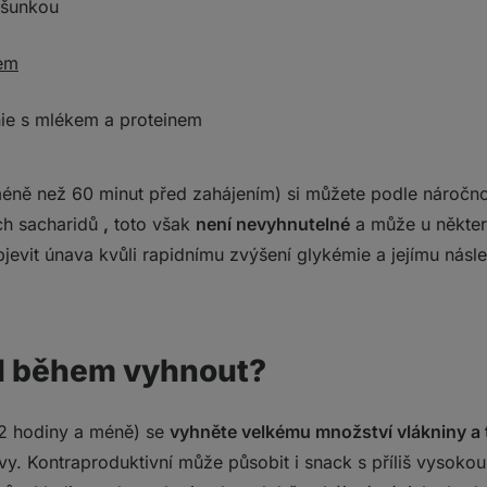
 šunkou
em
ie s mlékem a proteinem
éně než 60 minut před zahájením) si můžete podle náročnos
ch sacharidů
,
toto však
není nevyhnutelné
a může u některý
bjevit únava kvůli rapidnímu zvýšení glykémie a jejímu ná
d během vyhnout?
2 hodiny a méně) se
vyhněte velkému množství vlákniny a 
avy. Kontraproduktivní může působit i snack s příliš vysoko