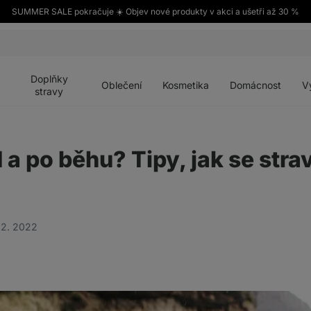
SUMMER SALE pokračuje ☀️ Objev nové produkty v akci a ušetři až 30 %
Otevřít
Otevřít
Otevřít
Otevřít
Otevří
menu
menu
menu
menu
menu
Doplňky
Oblečení
Kosmetika
Domácnost
V
stravy
d a po běhu? Tipy, jak se stra
02. 2022