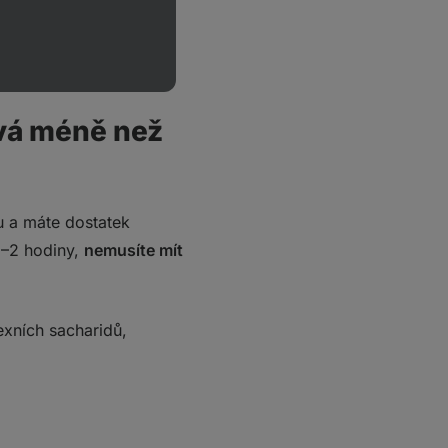
ádné velké
rvá méně než
mu a máte dostatek
5–2 hodiny,
nemusíte mít
lexních sacharidů,