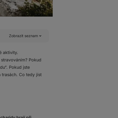
Zobrazit seznam
aktivity.
on stravováním? Pokud
du“. Pokud jste
 trasách. Co tedy jíst
charidy hrají při