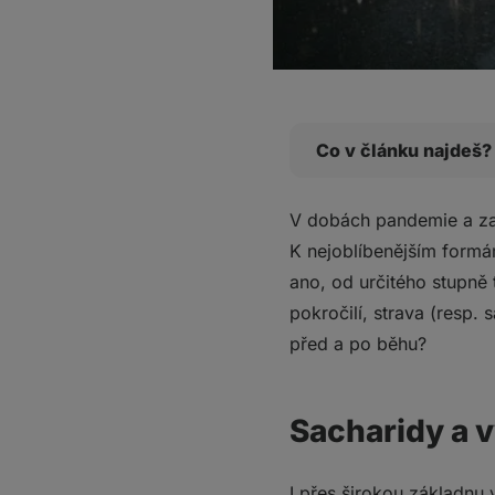
Co v článku najdeš?
Sacharidy a vytrvalo
V dobách pandemie a zavř
Sacharidy jsou domin
K nejoblíbenějším formá
Načasování: záleží 
ano, od určitého stupně 
Co jíst před vytrval
pokročilí, strava (resp.
Čemu se před během
před a po běhu?
Můžu běhat nalačno
Musím doplňovat ene
Věděli jste, že...?
Sacharidy a v
Pitný režim během v
Co jíst po běhu?
I přes širokou základnu