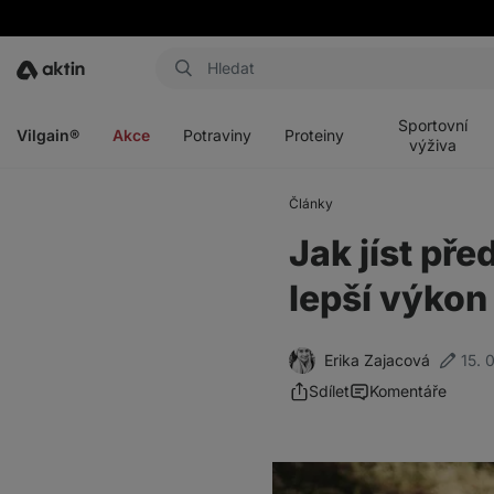
Aktin
Otevřít
Otevřít
Otevřít
Otevřít
menu
menu
menu
menu
Sportovní
Vilgain®
Akce
Potraviny
Proteiny
výživa
Články
Jak jíst pře
lepší výkon
Erika Zajacová
15. 
Sdílet
Komentáře