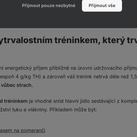
Přijmout pouze nezbytné
Přijmout vše
rozdělení sacharidů během dne pro vás nebude znamenat ž
vytrvalostním tréninkem, který t
ní energetický příjem přibližně na úrovni udržovacího příj
espoň 4 g/kg TH) a zároveň váš trénink netrvá déle než 1,
 vůbec strach.
d tréninkem
je vhodné sníst hlavní jídlo sestávající z komp
žství tuku a vlákniny. Příkladem může být:
masem na pomeranči