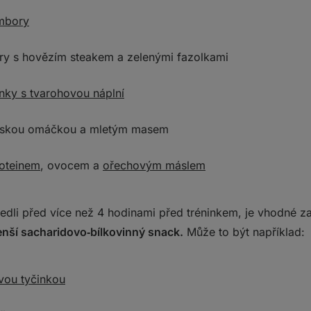
mbory
y s hovězím steakem a zelenými fazolkami
nky s tvarohovou náplní
oňskou omáčkou a mletým masem
oteinem
, ovocem a
ořechovým máslem
edli před více než 4 hodinami před tréninkem, je vhodné z
nší sacharidovo‑bílkovinný snack.
Může to být například:
vou tyčinkou