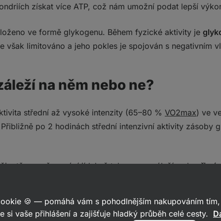
ndriích získat více ATP, což nám umožní podat lepší výko
loženo ve formě glykogenu. Během fyzické aktivity je
glyk
e však limitováno a jeho pokles je spojován s negativním v
záleží na něm nebo ne?
ktivita střední až vysoké intenzity (65–80 %
VO2max
) ve v
Přibližně po 2 hodinách střední intenzivní aktivity zásoby
životě na načasování jídel až tak moc nezáleží – ale
při ná
rého načasování živin benefitovat
. Právě zlepšení výkonu 
 cookie 🍪 — pomáhá vám s pohodlnějším nakupováním tím, 
e si vaše přihlášení a zajišťuje hladký průběh celé cesty.
Da
jem sacharidů před, během i po výkonu je dnes dobře zdo