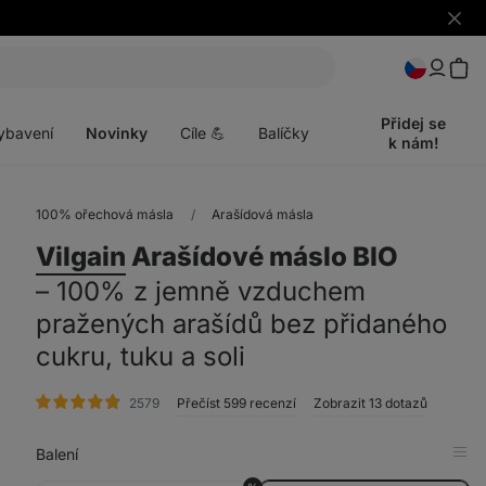
Skrýt
upozo
t
Otevřít
menu
Přidej se
ybavení
Novinky
Cíle 💪
Balíčky
k nám!
100% ořechová másla
Arašídová másla
Vilgain
Arašídové máslo BIO
⁠–⁠ 100% z jemně vzduchem
pražených arašídů bez přidaného
cukru, tuku a soli
hodnocení
2579
Přečíst 599 recenzí
Zobrazit 13 dotazů
Balení
Zob
v