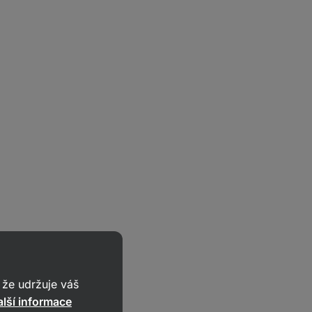
že udržuje váš
lší informace