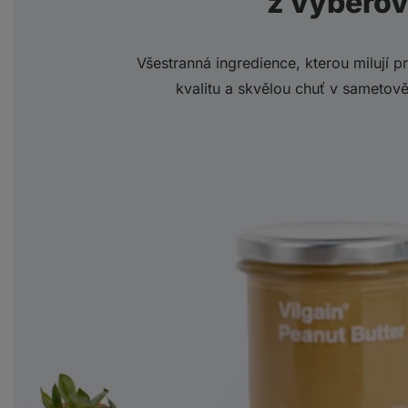
z výběro
Všestranná ingredience, kterou milují p
kvalitu a skvělou chuť v sametově