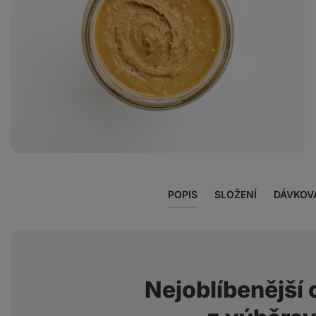
Zobrazit
fotku
11
v
galerii
POPIS
SLOŽENÍ
DÁVKOV
Nejoblíbenější