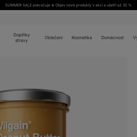
SUMMER SALE pokračuje ☀️ Objev nové produkty v akci a ušetři až 30 %
Otevřít
Otevřít
Otevřít
Otevřít
Otevří
menu
menu
menu
menu
menu
Doplňky
Oblečení
Kosmetika
Domácnost
V
stravy