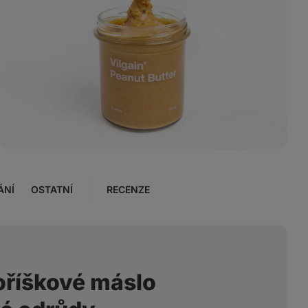
Zobrazit
fotku
12
v
galerii
ÁNÍ
OSTATNÍ
RECENZE
 oříškové máslo