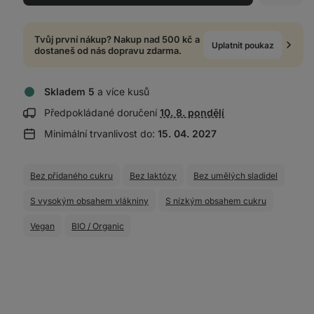
Tvůj první nákup? Nakup nad 500 kč a
Uplatnit poukaz
dostaneš od nás dopravu zdarma.
Skladem 5
a více kusů
Zobrazit
Předpokládané doručení
10. 8. pondělí
informace
Minimální trvanlivost do:
15. 04. 2027
o
doručení:
Bez přidaného cukru
Bez laktózy
Bez umělých sladidel
S vysokým obsahem vlákniny
S nízkým obsahem cukru
Vegan
BIO / Organic