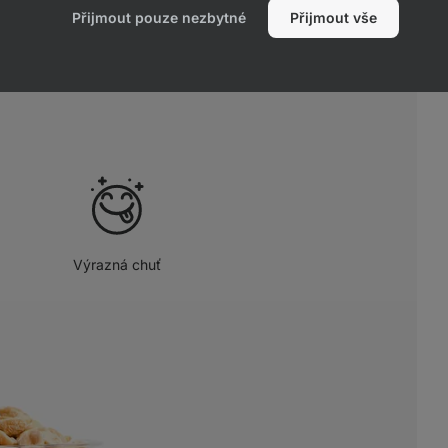
Přijmout pouze nezbytné
Přijmout vše
ových arašídů bez přidaného cukru a
utně čistý produkt bez aditiv.
Výrazná chuť