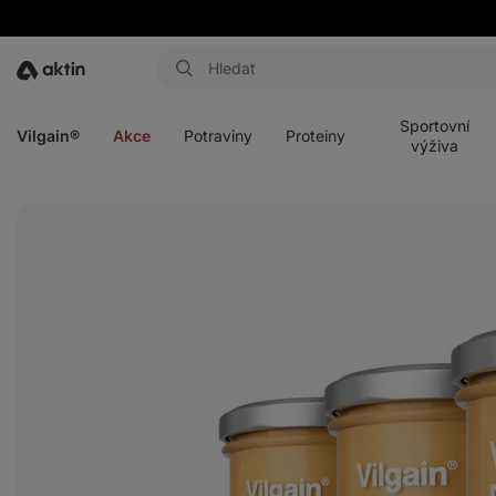
Aktin
Otevřít
Otevřít
Otevřít
Otevřít
menu
menu
menu
menu
Sportovní
Vilgain®
Akce
Potraviny
Proteiny
výživa