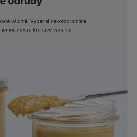
vé odrůdy
rostě všichni. Vyber si nekompromisní
 jemné i extra křupavé variantě.