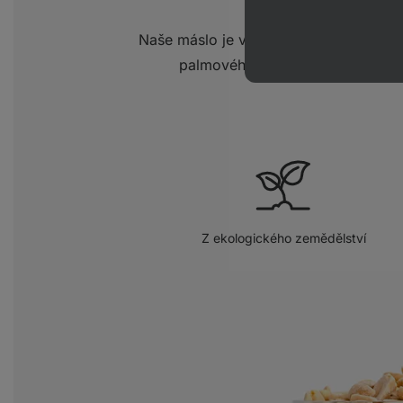
Naše máslo je vyrobené 100% z výběr
palmového oleje. Jednoduše absol
Z ekologického zemědělství