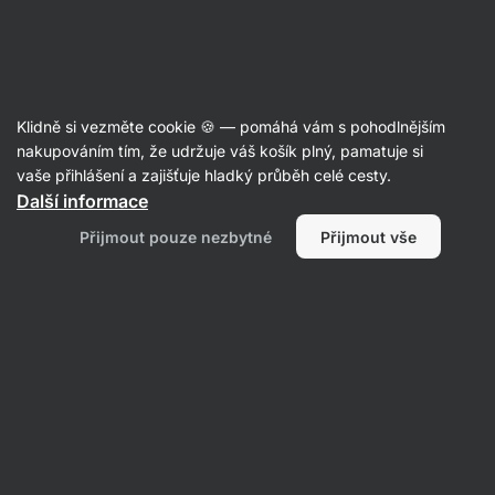
SUMMER SALE ☀️ Objev nové produkty v akci a ušetři až 30 %
Skrýt
upozornění
Aktin
Klidně si vezměte cookie 🍪 — pomáhá vám s pohodlnějším
Ovoce v čokoládě
nakupováním tím, že udržuje váš košík plný, pamatuje si
vaše přihlášení a zajišťuje hladký průběh celé cesty.
Vilgain
Banány v čokoládě ⁠–⁠ 250 g
⁠–⁠ měkké
Další informace
kousky sušených banánů zalité v 65% tmavé
Přijmout pouze nezbytné
Přijmout vše
čokoládě, šetrně sušené za nízkých teplot, bez
leštících látek
Přečíst 27 recenzí
hodnocení
75