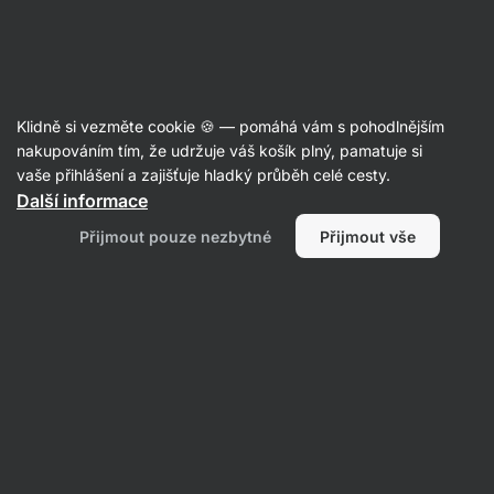
SUMMER SALE ☀️ Objev nové produkty v akci a ušetři až 30 %
Skrýt
upozornění
Aktin
Klidně si vezměte cookie 🍪 — pomáhá vám s pohodlnějším
Vitaminy a minerální látky
nakupováním tím, že udržuje váš košík plný, pamatuje si
vaše přihlášení a zajišťuje hladký průběh celé cesty.
Vilgain
Betakaroten
⁠–⁠ 100% přírodní prekurzor
Další informace
vitaminu A, ze silného mrkvového extraktu,
Přijmout pouze nezbytné
Přijmout vše
vitamin A přispívá normálnímu stavu zraku,
doplněk stravy
Přečíst 5 recenzí
hodnocení
11