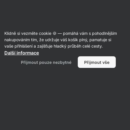
SUMMER SALE ☀️ Objev nové produkty v akci a ušetři až 30 %
Skrýt
upozornění
Aktin
Klidně si vezměte cookie 🍪 — pomáhá vám s pohodlnějším
Vitamin D
nakupováním tím, že udržuje váš košík plný, pamatuje si
vaše přihlášení a zajišťuje hladký průběh celé cesty.
Vilgain
Vitamin D3+K2
⁠–⁠ vitamin D podporuje
Další informace
imunitu a správnou funkci svalů, vitamin
Přijmout pouze nezbytné
Přijmout vše
K podporuje správnou funkci kostí, s MCT
olejem, doplněk stravy
Přečíst 115 recenzí
Zobrazit 37 dotazů
hodnocení
480