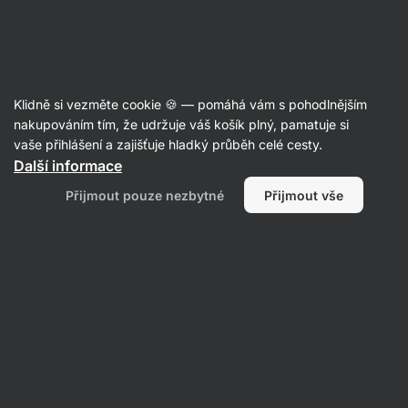
SUMMER SALE ☀️ Objev nové produkty v akci a ušetři až 30 %
Skrýt
upozornění
Aktin
Klidně si vezměte cookie 🍪 — pomáhá vám s pohodlnějším
Vitální houby
nakupováním tím, že udržuje váš košík plný, pamatuje si
vaše přihlášení a zajišťuje hladký průběh celé cesty.
Vilgain
Reishi
⁠–⁠ přispívá k přirozené
Další informace
obranyschopnosti, normální hladině
Přijmout pouze nezbytné
Přijmout vše
cholesterolu, normální funkci oběhové soustavy,
extrakt s 50% obsahem účinných polysacharidů,
doplněk stravy
Přečíst 7 recenzí
Zobrazit 6 dotazů
hodnocení
61