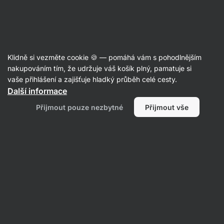
SUMMER SALE ☀️ Objev nové produkty v akci a ušetři až 30 %
Skrýt
upozornění
Aktin
Klidně si vezměte cookie 🍪 — pomáhá vám s pohodlnějším
nakupováním tím, že udržuje váš košík plný, pamatuje si
Produkt již není v prodeji
vaše přihlášení a zajišťuje hladký průběh celé cesty.
Další informace
Vilgain Elektrolyty
– Okurka & limetka
Přijmout pouze nezbytné
Přijmout vše
320 g
Zobrazit informace o produktu
Nástupce produktu
Elektrolyty
Vilgain
Elektrolyty
⁠–⁠ rychlá hydratace během
tréninku, v podobě rozpustného prášku
s ovocnou chutí, doplněk stravy