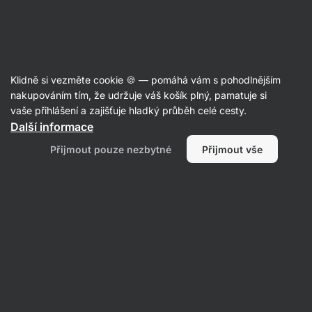
25:06:13
SUMMER SALE ⏰ Poslední šance ušetřit až 30 %
Skrýt
upozornění
Aktin
Klidně si vezměte cookie 🍪 — pomáhá vám s pohodlnějším
Kešu másla
nakupováním tím, že udržuje váš košík plný, pamatuje si
vaše přihlášení a zajišťuje hladký průběh celé cesty.
Vilgain
Kešu máslo BIO ⁠–⁠ 250 g
⁠–⁠ 100% přírodní
Další informace
máslo s extra krémovou texturou, z ořechů
Přijmout pouze nezbytné
Přijmout vše
pražených horkým vzduchem, bez aditiv a GMO,
ideální do kaší či palačinek
Přečíst 53 recenzí
Zobrazit 2 dotazy
hodnocení
158