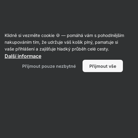
SUMMER SALE ☀️ Objev nové produkty v akci a ušetři až 30 %
Skrýt
upozornění
Aktin
Klidně si vezměte cookie 🍪 — pomáhá vám s pohodlnějším
Multivitaminy
nakupováním tím, že udržuje váš košík plný, pamatuje si
vaše přihlášení a zajišťuje hladký průběh celé cesty.
Vilgain
Multivitamin pro muže
⁠–⁠ komplexní
Další informace
multivitamin s minerálními látkami, antioxidanty,
Přijmout pouze nezbytné
Přijmout vše
adaptogeny a probiotiky, speciálně navržený pro
potřeby mužského těla
Přečíst 12 recenzí
Zobrazit 11 dotazů
hodnocení
58