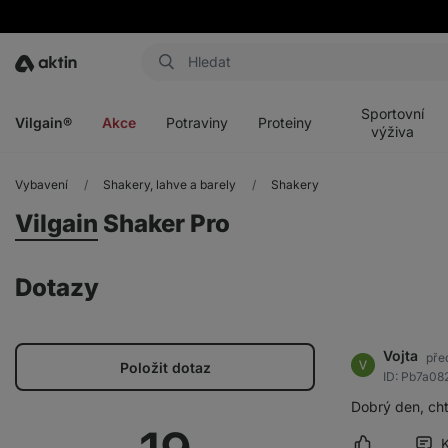
Aktin
Otevřít
Otevřít
Otevřít
Otevřít
menu
menu
menu
menu
Sportovní
Vilgain®
Akce
Potraviny
Proteiny
výživa
Vybavení
Shakery, lahve a barely
Shakery
Vilgain
Shaker Pro
Dotazy
Vojta
pře
Položit dotaz
ID: Pb7a08
Dobrý den, cht