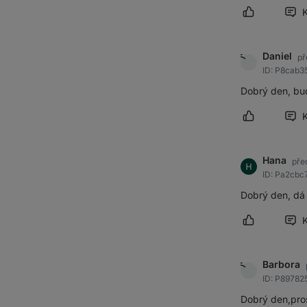
Označit přís
Daniel
př
ID: P8cab3
Dobrý den, bud
Označit přís
Hana
pře
ID: Pa2cbc
Dobrý den, dá 
Označit přís
Barbora
ID: P8978
Dobrý den,pros