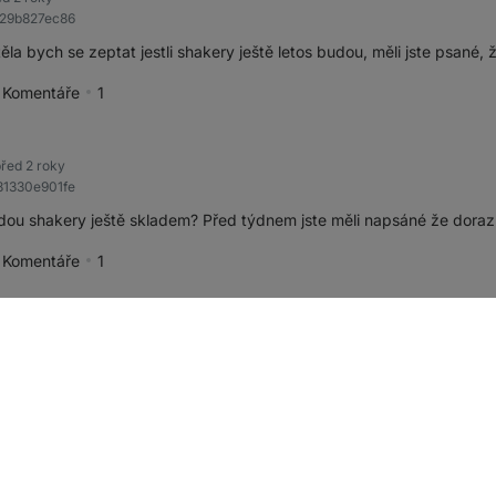
b29b827ec86
ěla bych se zeptat jestli shakery ještě letos budou, měli jste psané,
Komentáře
1
spěvek jako přínosný
řed 2 roky
81330e901fe
ou shakery ještě skladem? Před týdnem jste měli napsáné že dorazí 
Komentáře
1
spěvek jako přínosný
d 2 roky
721af81d023
ou ty shakery ještě letos ?
Komentáře
1
spěvek jako přínosný