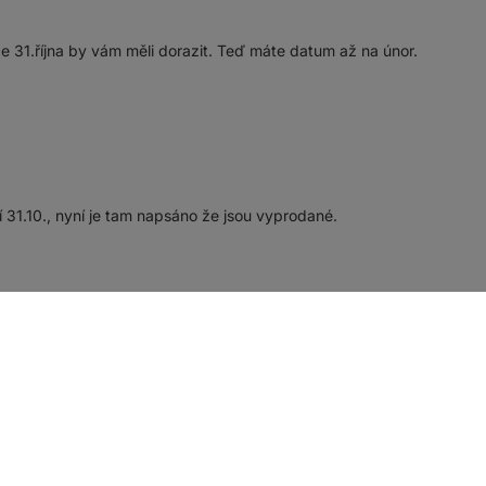
 že 31.října by vám měli dorazit. Teď máte datum až na únor.
31.10., nyní je tam napsáno že jsou vyprodané.