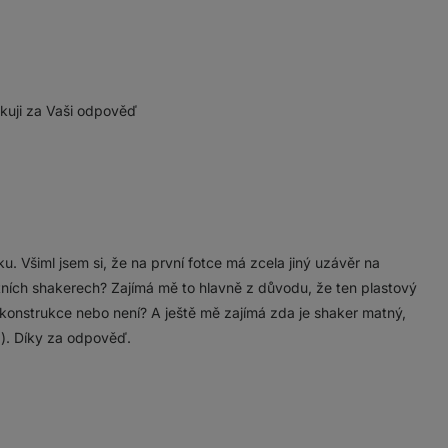
ěkuji za Vaši odpověď
u. Všiml jsem si, že na první fotce má zcela jiný uzávěr na
tatních shakerech? Zajímá mě to hlavně z důvodu, že ten plastový
á konstrukce nebo není? A ještě mě zajímá zda je shaker matný,
á). Díky za odpověď.