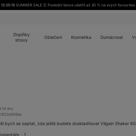
12:25:15
SUMMER SALE ⏰ Poslední šance ušetřit až 30 % na svých favourites
Otevřít
Otevřít
Otevřít
Otevřít
Otevří
menu
menu
menu
menu
menu
Doplňky
Oblečení
Kosmetika
Domácnost
V
stravy
d 14 dny
23f22e906be
ěl bych se zeptat, zda ještě budete doskladňovat Vilgain Shaker 60
Komentáře
1