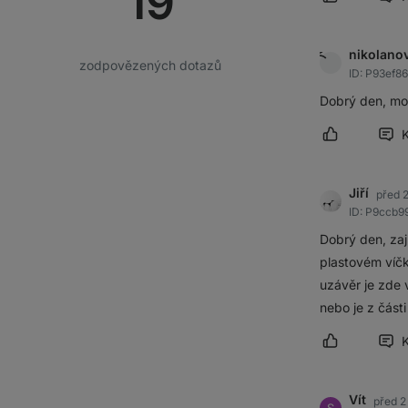
19
Označit přís
nikolano
zodpovězených dotazů
ID: P93ef
Dobrý den, moh
Označit přís
Jiří
před 
ID: P9ccb9
Dobrý den, zaj
plastovém víčk
uzávěr je zde 
nebo je z část
Označit přís
Vít
před 2