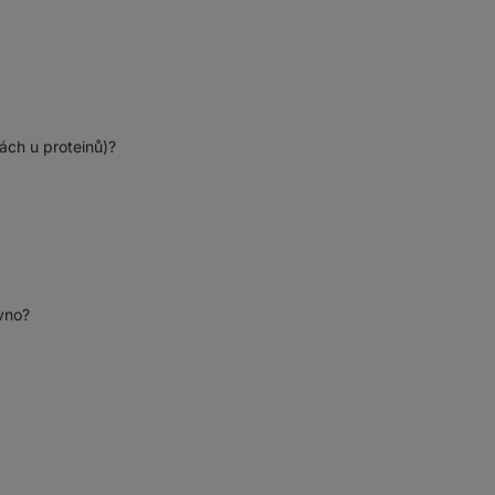
ách u proteinů)?
vno?