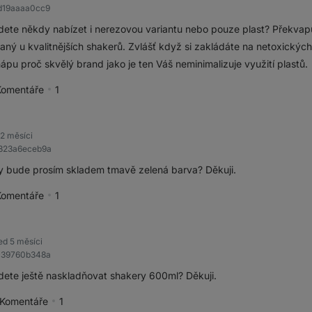
cd19aaaa0cc9
ete někdy nabízet i nerezovou variantu nebo pouze plast? Překvapuj
aný u kvalitnějších shakerů. Zvlášť když si zakládáte na netoxických
hápu proč skvělý brand jako je ten Váš neminimalizuje využití plastů.
Komentáře
1
pěvek jako přínosný
 2 měsíci
7323a6eceb9a
y bude prosím skladem tmavě zelená barva? Děkuji.
Komentáře
1
pěvek jako přínosný
ed 5 měsíci
ec39760b348a
ete ještě naskladňovat shakery 600ml? Děkuji.
Komentáře
1
spěvek jako přínosný