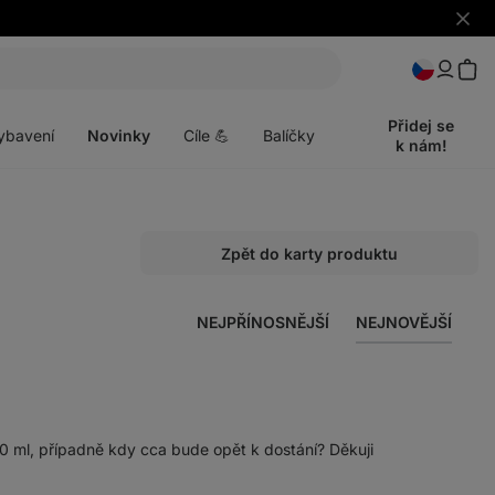
Skrýt
upozo
t
Otevřít
menu
Přidej se
ybavení
Novinky
Cíle 💪
Balíčky
k nám!
Zpět do karty produktu
NEJPŘÍNOSNĚJŠÍ
NEJNOVĚJŠÍ
0 ml, případně kdy cca bude opět k dostání? Děkuji