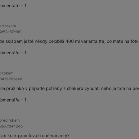
Komentáře
1
pěvek jako přínosný
ed rokem
5c58c87c9f0
e skladem ještě někdy celobílá 400 ml varianta (ta, co máte na fotk
Komentáře
1
pěvek jako přínosný
d rokem
748fe262e4b
se pružinka v případě potřeby z shakeru vyndat, nebo je tam na pe
Komentáře
1
pěvek jako přínosný
před rokem
253d6fd4424b
ím kolik gramů váží obě varianty?