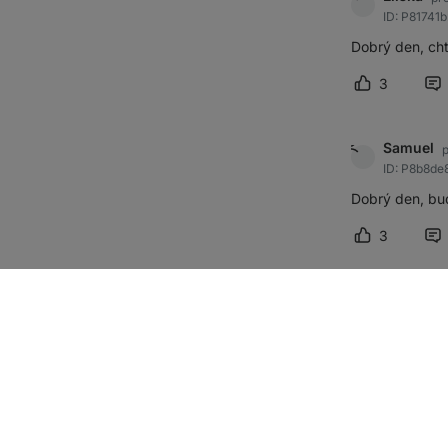
ID: P81741
Dobrý den, cht
3
Označit pří
Samuel
p
ID: P8b8de
Dobrý den, bud
3
Označit pří
Anna
pře
ID: Pb2718
Dobry den, bud
2
Označit pří