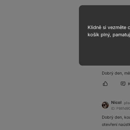
Kristýna
ID: Pa744
Klidně si vezměte
Je mi to lito,
košík plný, pamatuj
Označit přís
Markéta
ID: P84f1a
Dobrý den, mě
Označit přís
Nicol
pře
ID: P861d9
Dobrý den, koup
otevření naúst