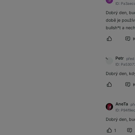
ID: Pa3ae
Dobrý den, bud
době je použív
bullsh*t a nec
Označit přís
Petr
před
ID: Pa530
Dobrý den, kd
Označit přís
AneTa
př
ID: P94f9
Dobrý den, bud
1
Označit pří