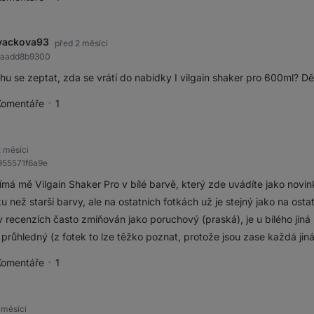
pěvek jako přínosný
vackova93
před 2 měsíci
86aadd8b9300
u se zeptat, zda se vrátí do nabídky I vilgain shaker pro 600ml? D
Komentáře
1
pěvek jako přínosný
2 měsíci
955571f6a9e
ímá mě Vilgain Shaker Pro v bílé barvě, který zde uvádíte jako novink
u než starší barvy, ale na ostatních fotkách už je stejný jako na os
v recenzích často zmiňován jako poruchový (praská), je u bílého jin
i průhledný (z fotek to lze těžko poznat, protože jsou zase každá jin
Komentáře
1
pěvek jako přínosný
 měsíci