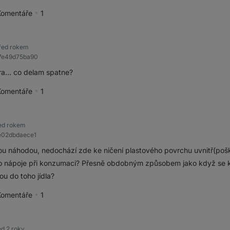
Komentáře
1
pěvek jako přínosný
řed rokem
37e49d75ba90
ira… co delam spatne?
Komentáře
1
pěvek jako přínosný
ed rokem
e02dbdaece1
ou náhodou, nedochází zde ke ničení plastového povrchu uvnitř(pošk
do nápoje při konzumaci? Přesně obdobným způsobem jako když se kr
ou do toho jídla?
Komentáře
1
pěvek jako přínosný
ed 2 roky