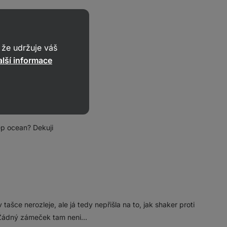
že udržuje váš
 v tašce pokaždé mokro. 😑
lší informace
p ocean? Dekuji
tašce nerozleje, ale já tedy nepřišla na to, jak shaker proti
Žádný zámeček tam neni...