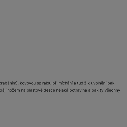
rábáním), kovovou spirálou při míchání a tudíž k uvolnění pak
ájí nožem na plastové desce nějaká potravina a pak ty všechny