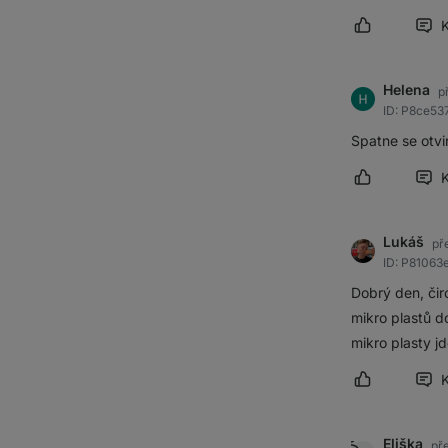
Označit přís
Helena
p
ID: P8ce5
Spatne se otv
Označit přís
Lukáš
př
ID: P81063
Dobrý den, čir
mikro plastů 
mikro plasty jd
Označit přís
Eliška
př