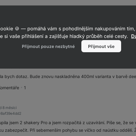
před 5 měsíci
7befdd039347
 cookie 🍪 — pomáhá vám s pohodlnějším nakupováním tím, 
 koupila jsem si 600ml a protéká mi. At dam i méně vody, stejně mam
e si vaše přihlášení a zajišťuje hladký průběh celé cesty.
Da
Komentáře
1
pěvek jako přínosný
Přijmout pouze nezbytné
Přijmout vše
před 5 měsíci
260955c9f9c
la bych dotaz. Bude znovu naskladněna 400ml varianta v barvě dee
Komentáře
1
pěvek jako přínosný
d 8 měsíci
08af39e4dd2
ila jsem 2 shakery Pro a jsem rozpačitá z uzavírání. Píše se, že se v 
ku zabezpečit. Při sebemenším pohybu se víčko od naústku oddělí. 