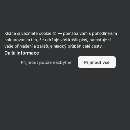
🔥 Nenech si ujít nabídku týdne a ušetři až 25 %
Skrýt
upozornění
Aktin
Klidně si vezměte cookie 🍪 — pomáhá vám s pohodlnějším
Luštěninové těstoviny
nakupováním tím, že udržuje váš košík plný, pamatuje si
vaše přihlášení a zajišťuje hladký průběh celé cesty.
Vilgain
Luštěninové těstoviny BIO
⁠–⁠ v BIO
Další informace
kvalitě, bez lepku, blesková příprava do 8 minut
Přijmout pouze nezbytné
Přijmout vše
Přečíst 18 recenzí
hodnocení
54
Zobrazit