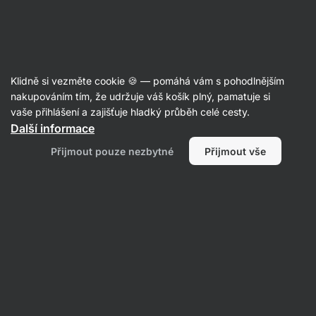
SUMMER SALE ☀️ Objev nové produkty v akci a ušetři až 30 %
Skrýt
upozornění
Aktin
Klidně si vezměte cookie 🍪 — pomáhá vám s pohodlnějším
Lyofilizované ovoce
nakupováním tím, že udržuje váš košík plný, pamatuje si
vaše přihlášení a zajišťuje hladký průběh celé cesty.
Vilgain
Višně lyofilizované
⁠–⁠ šetrně sušené
Další informace
mrazem, mírně kyselá chuť, přirozený zdroj
Přijmout pouze nezbytné
Přijmout vše
vitaminů a melatoninu
Přečíst 19 recenzí
hodnocení
76