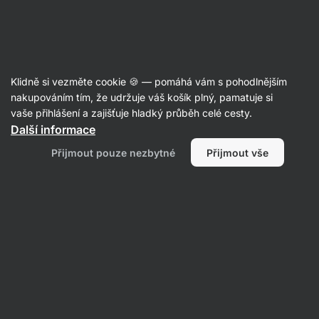
42:42:06
SUMMER SALE ⏰ Poslední šance ušetřit až 30 %
Skrýt
upozornění
Aktin
Klidně si vezměte cookie 🍪 — pomáhá vám s pohodlnějším
Ovoce v čokoládě
nakupováním tím, že udržuje váš košík plný, pamatuje si
vaše přihlášení a zajišťuje hladký průběh celé cesty.
Vilgain
Višně v hořké čokoládě
⁠–⁠ šťavnaté
Další informace
višně zalité v 65% tmavé čokoládě, přirozený
Přijmout pouze nezbytné
Přijmout vše
zdroj vitaminů a melatoninu, bez leštících látek
Přečíst 13 recenzí
hodnocení
37