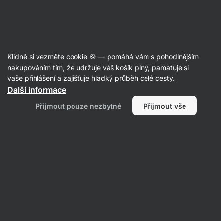
Aktin
Poradna
Klidně si vezměte cookie 🍪 — pomáhá vám s pohodlnějším
Martin
nakupováním tím, že udržuje váš košík plný, pamatuje si
položil otázku
14. 08. 2025
vaše přihlášení a zajišťuje hladký průběh celé cesty.
ID: Q91cb47d0560e229b
Další informace
Zdravím , zakoupil jsem u Vás dva
Přijmout pouze nezbytné
Přijmout vše
produkty hydrate electrolytes a
joint support na klouby . Je možné
tyto dva doplňky kombinovat ? Brát
současně ? Možné namíchat
dohromady ? Diky za info
Výživa