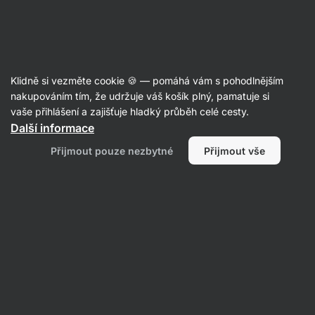
Aktin
Poradna
Klidně si vezměte cookie 🍪 — pomáhá vám s pohodlnějším
Marek
nakupováním tím, že udržuje váš košík plný, pamatuje si
položil otázku
23. 06. 2024
vaše přihlášení a zajišťuje hladký průběh celé cesty.
ID: Q9d2db340a095f477
Další informace
Ahoj, je mi 27 let a každý den 1h
Přijmout pouze nezbytné
Přijmout vše
plavu prsa. Nyní ale budu muset 2
měsíce plavání vynechat. Je
hodina svižné chůze denně
adekvátní náhradou, abych
nenabral na váze? Žiju jinak
zdravým živ. stylem, omezuji
kalorické a zpracované potraviny.
Děkuji!!