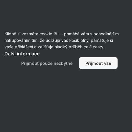
Aktin
Poradna
Klidně si vezměte cookie 🍪 — pomáhá vám s pohodlnějším
Marie
nakupováním tím, že udržuje váš košík plný, pamatuje si
položila otázku
04. 05. 2025
vaše přihlášení a zajišťuje hladký průběh celé cesty.
ID: Qa9d10f41c548ce09
Další informace
Dobrý den, chtěla jsem si koupit
Přijmout pouze nezbytné
Přijmout vše
Ostropestřec a teď nevím co zvolit.
Vilgain Ostropestřec mariánský
nebo Liver Support. Jde mi o detox
a zároveň snížení váhy. Co mi
doporučíte?
Výživa