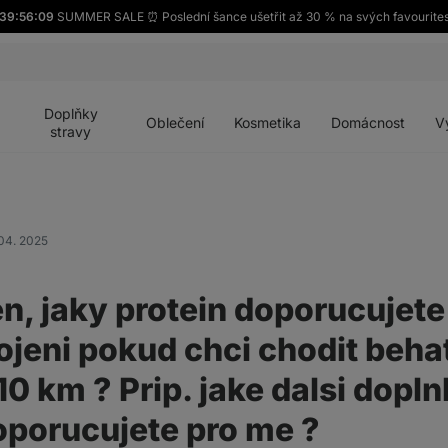
39:56:09
SUMMER SALE ⏰ Poslední šance ušetřit až 30 % na svých favourite
Otevřít
Otevřít
Otevřít
Otevřít
Otevří
menu
menu
menu
menu
menu
Doplňky
Oblečení
Kosmetika
Domácnost
V
stravy
04. 2025
n, jaky protein doporucujete
jeni pokud chci chodit beha
10 km ? Prip. jake dalsi dopl
oporucujete pro me ?