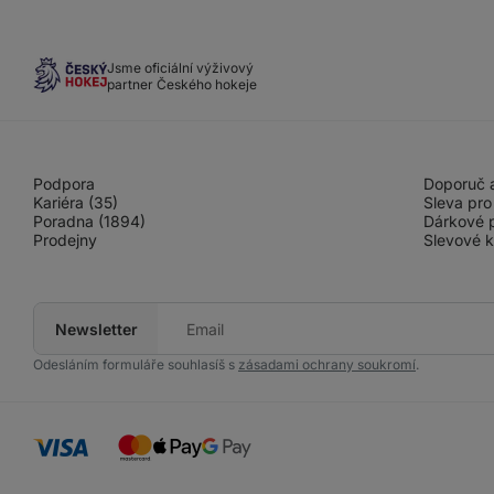
Jsme oficiální výživový
partner Českého hokeje
Podpora
Doporuč a
Kariéra (35)
Sleva pro
Poradna (1894)
Dárkové 
Prodejny
Slevové 
Newsletter
Tvůj
e-
mail
Odesláním formuláře souhlasíš s
zásadami ochrany soukromí
.