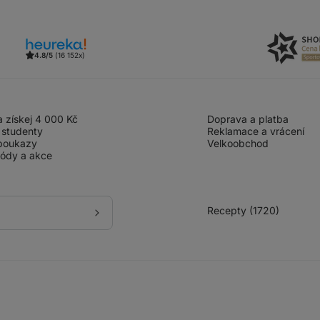
4.8/5
(16 152x)
 získej 4 000 Kč
Doprava a platba
 studenty
Reklamace a vrácení
poukazy
Velkoobchod
kódy a akce
Recepty (1720)
Přihlásit
se
k
odběru