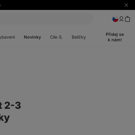
s
Skrýt
upozo
t
Otevřít
menu
Přidej se
ybavení
Novinky
Cíle 💪
Balíčky
k nám!
t 2-3
nky