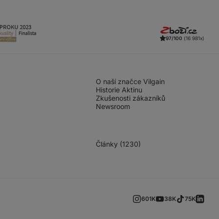
97/100
(16 981x)
O naší značce Vilgain
Historie Aktinu
Zkušenosti zákazníků
Newsroom
Články (1230)
601K
38K
75K