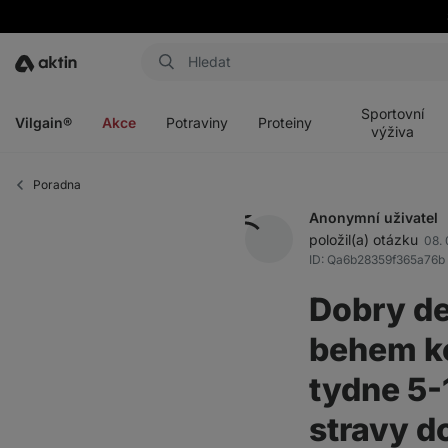
Aktin
Otevřít
Otevřít
Otevřít
Otevřít
menu
menu
menu
menu
Sportovní
Vilgain®
Akce
Potraviny
Proteiny
výživa
Poradna
Anonymní uživatel
položil(a) otázku
08. 
ID: Qa6b28359f365a76b
Dobry de
behem ko
tydne 5-
stravy d