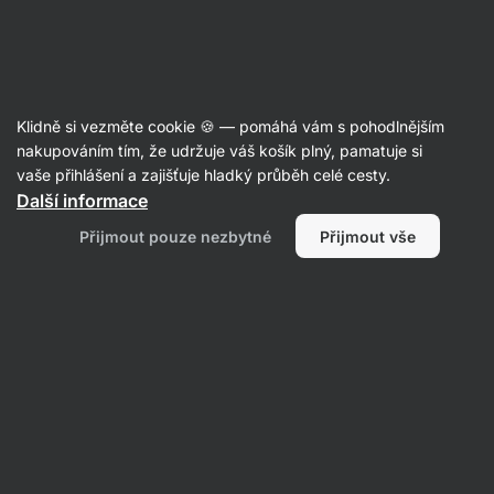
Aktin
Poradna
Klidně si vezměte cookie 🍪 — pomáhá vám s pohodlnějším
Tereza
nakupováním tím, že udržuje váš košík plný, pamatuje si
položila otázku
24. 04. 2024
vaše přihlášení a zajišťuje hladký průběh celé cesty.
ID: Qb87793d4eb0e705b
Další informace
Dobrý den, je možné si
Přijmout pouze nezbytné
Přijmout vše
nakombinovat do jednoho drinku
Kreatin monohydrát a k tomu
rovnou Magnesium Drink a dát po
tréninku?
Výživa
Zdraví
1
2 • Sledovat
1 odpověď