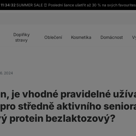
11:34:32
SUMMER SALE ⏰ Poslední šance ušetřit až 30 % na svých favourites
Otevřít
Otevřít
Otevřít
Otevřít
Otevří
menu
menu
menu
menu
menu
Doplňky
Oblečení
Kosmetika
Domácnost
V
stravy
06. 2024
n, je vhodné pravidelné užív
 pro středně aktivního senior
ý protein bezlaktozový?