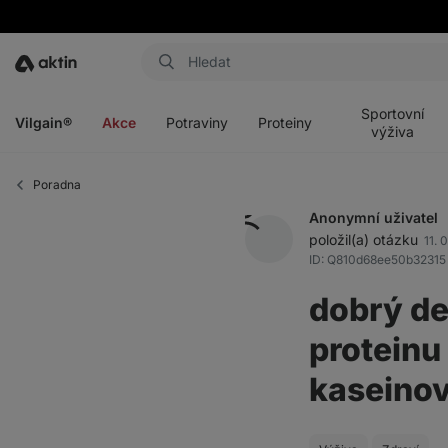
Aktin
Otevřít
Otevřít
Otevřít
Otevřít
menu
menu
menu
menu
Sportovní
Vilgain®
Akce
Potraviny
Proteiny
výživa
Poradna
Anonymní uživatel
položil(a) otázku
11. 
ID: Q810d68ee50b32315
dobrý de
proteinu
kaseinov