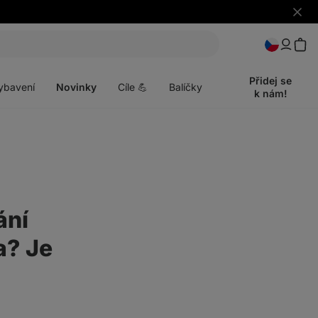
Skrýt
upozo
t
Otevřít
menu
Přidej se
ybavení
Novinky
Cíle 💪
Balíčky
k nám!
ání
a? Je