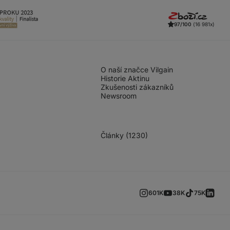
97/100
(16 981x)
O naší značce Vilgain
Historie Aktinu
Zkušenosti zákazníků
Newsroom
Články (1230)
601K
38K
75K