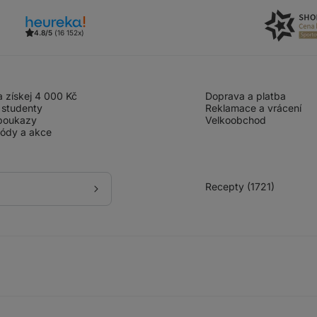
4.8/5
(16 152x)
 získej 4 000 Kč
Doprava a platba
 studenty
Reklamace a vrácení
poukazy
Velkoobchod
kódy a akce
Recepty (1721)
Přihlásit
se
k
odběru