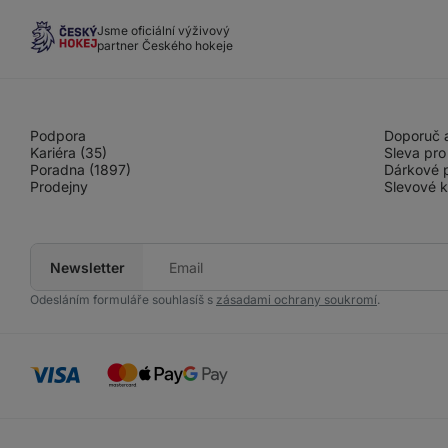
Jsme oficiální výživový
partner Českého hokeje
Podpora
Doporuč a
Kariéra (35)
Sleva pro
Poradna (1897)
Dárkové 
Prodejny
Slevové 
Newsletter
Tvůj
e-
mail
Odesláním formuláře souhlasíš s
zásadami ochrany soukromí
.