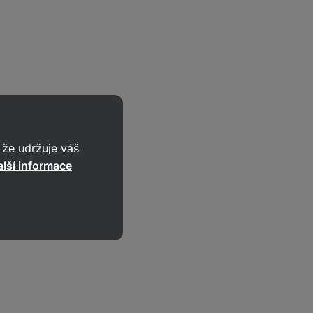
u trávení
eně obsahuje
že udržuje váš
valové hmoty
lší informace
ree Whey