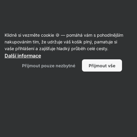
Aktin
Poradna
Klidně si vezměte cookie 🍪 — pomáhá vám s pohodlnějším
Anonymní uživatel
nakupováním tím, že udržuje váš košík plný, pamatuje si
položil(a) otázku
21. 11. 2023
vaše přihlášení a zajišťuje hladký průběh celé cesty.
ID: Qad5523f6d0046272
Další informace
Dobrý den, mám problém s
Přijmout pouze nezbytné
Přijmout vše
trávením. Respektive si několik dnů
v kuse nezajdu na velkou. Co z
vašich suplementů by mi mohlo
pomoct? Díky
Výživa
Zdraví
2 • Sledovat
1 odpověď