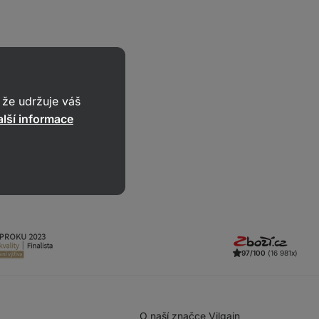
že udržuje váš
lší informace
97/100
(16 981x)
O naší značce Vilgain