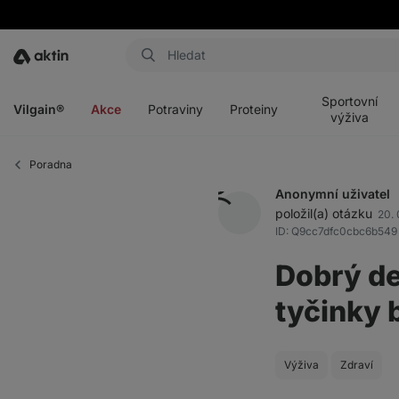
Aktin
Otevřít
Otevřít
Otevřít
Otevřít
menu
menu
menu
menu
Sportovní
Vilgain®
Akce
Potraviny
Proteiny
výživa
Poradna
Anonymní uživatel
položil(a) otázku
20. 
ID: Q9cc7dfc0cbc6b549
Dobrý de
tyčinky 
Výživa
Zdraví