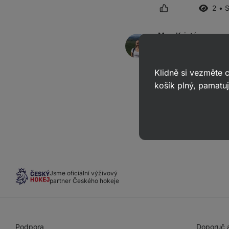
2 • 
Mgr. Kristýna
odpověděl(a)
23. 09.
ID: A88e3b3196540b37c
Klidně si vezměte
Dobrý den, bez ořec
košík plný, pamatuj
Jsme oficiální výživový
partner Českého hokeje
Podpora
Doporuč a