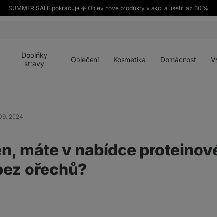
SUMMER SALE pokračuje ☀️ Objev nové produkty v akci a ušetři až 30 %
Otevřít
Otevřít
Otevřít
Otevřít
Otevří
menu
menu
menu
menu
menu
Doplňky
Oblečení
Kosmetika
Domácnost
V
stravy
09. 2024
n, máte v nabídce proteinov
bez ořechů?