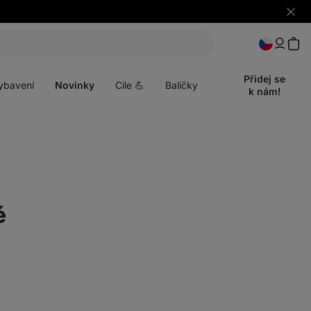
Skrýt
upozo
t
Otevřít
menu
Přidej se
ybavení
Novinky
Cíle 💪
Balíčky
k nám!
é