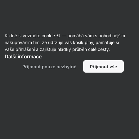
Aktin
Poradna
Klidně si vezměte cookie 🍪 — pomáhá vám s pohodlnějším
Marie
nakupováním tím, že udržuje váš košík plný, pamatuje si
položila otázku
03. 10. 2024
vaše přihlášení a zajišťuje hladký průběh celé cesty.
ID: Qb48fa78be5db3e21
Další informace
Dobrý den, měla bych prosím dotaz
Přijmout pouze nezbytné
Přijmout vše
k produktu GreenFood Enzymy
Opti7 Digest. Na obale je klasicky
uvedeno nevhodné pro těhotné a
kojící ženy, ale je tomu opravdu
tak? Není to obale pouze z
legislativních důvodů jako u jiných
přípravků?