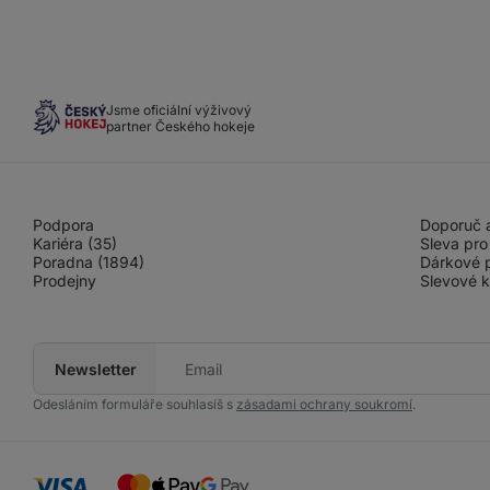
Jsme oficiální výživový
partner Českého hokeje
Podpora
Doporuč a
Kariéra (35)
Sleva pro
Poradna (1894)
Dárkové 
Prodejny
Slevové 
Newsletter
Tvůj
e-
mail
Odesláním formuláře souhlasíš s
zásadami ochrany soukromí
.