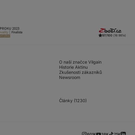
97/100
(16 981x)
O naší značce Vilgain
Historie Aktinu
Zkušenosti zákazníků
Newsroom
Články (1230)
601K
38K
75K