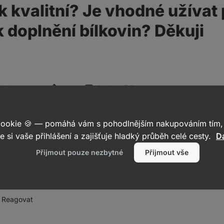
k kvalitní? Je vhodné užívat 
k doplnění bílkovin? Děkuji
Sledovat
1 odpověď
 cookie 🍪 — pomáhá vám s pohodlnějším nakupováním tím, 
 2024
e si vaše přihlášení a zajišťuje hladký průběh celé cesty.
Da
9
e kvality proteinu, bude záležet na konkrétním přípravku, výrobci at
Přijmout pouze nezbytné
Přijmout vše
in Clear Whey Isolate
, jedná se o stejně kvalitní přípravek jako Vilgai
 tedy hlavně na vašich chuťových preferencích.
Reagovat