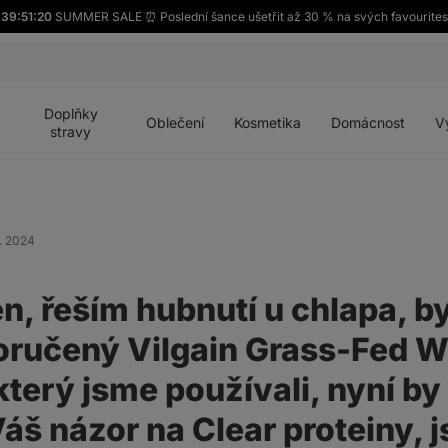
39:51:20
SUMMER SALE ⏰ Poslední šance ušetřit až 30 % na svých favourites
Otevřít
Otevřít
Otevřít
Otevřít
Otevří
menu
menu
menu
menu
menu
Doplňky
Oblečení
Kosmetika
Domácnost
V
stravy
9. 2024
n, řeším hubnutí u chlapa, by
oručený Vilgain Grass-Fed 
který jsme používali, nyní by
Váš názor na Clear proteiny, 