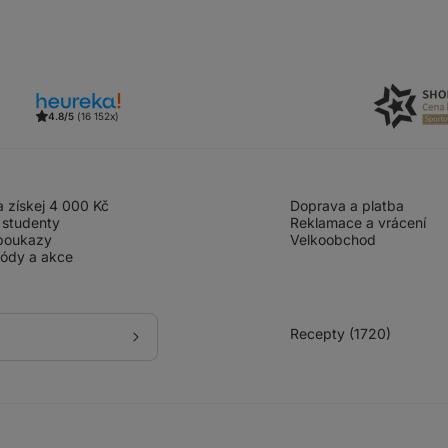
4.8/5
(16 152x)
 získej 4 000 Kč
Doprava a platba
 studenty
Reklamace a vrácení
poukazy
Velkoobchod
kódy a akce
Recepty (1720)
Přihlásit
se
k
odběru