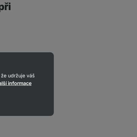
při
že udržuje váš
lší informace
d. Pokud se ale
n Grass‑Fed