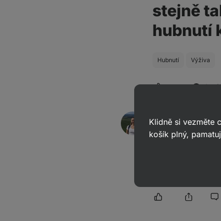
stejně ta
hubnutí 
Hubnutí
Výživa
1 • 
Mgr. Kristýna
Klidně si vezměte
odpověděl(a)
20. 09.
košík plný, pamatuj
ID: Aa92a029d4aa46a7
Dobrý den, co se týč
bavíme např. o
Vilga
Whey Protein. Záleží