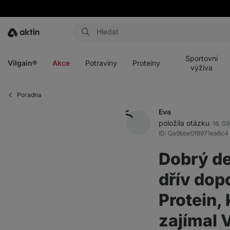
Aktin
Otevřít
Otevřít
Otevřít
Otevřít
menu
menu
menu
menu
Sportovní
Vilgain®
Akce
Potraviny
Proteiny
výživa
Poradna
Eva
položila otázku
16. 0
ID: Qa9bbe0f8971ea6c4
Dobrý de
dřív dop
Protein, 
zajímal 