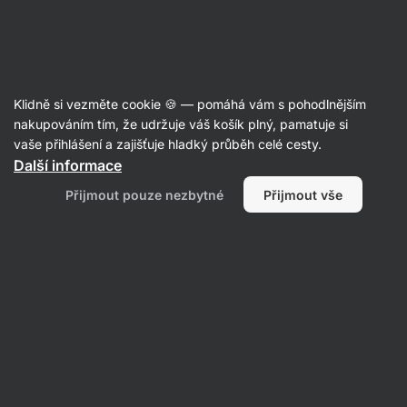
Aktin
Recepty
Klidně si vezměte cookie 🍪 — pomáhá vám s pohodlnějším
nakupováním tím, že udržuje váš košík plný, pamatuje si
Filtrovat
Řazení
:
Nejpopulárnější
2
vaše přihlášení a zajišťuje hladký průběh celé cesty.
Další informace
Kimchi
Přijmout pouze nezbytné
Přijmout vše
nudle