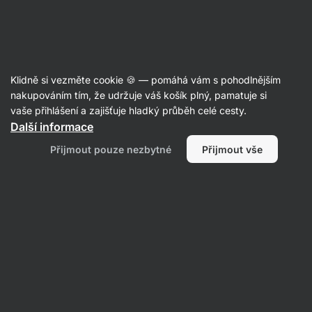
Aktin
Recepty
Klidně si vezměte cookie 🍪 — pomáhá vám s pohodlnějším
nakupováním tím, že udržuje váš košík plný, pamatuje si
Filtrovat
Řazení
:
Nejnovější
2
vaše přihlášení a zajišťuje hladký průběh celé cesty.
Další informace
BLT
Přijmout pouze nezbytné
Přijmout vše
cottage
cheese
flat
bread