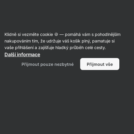
Aktin
Recepty
Klidně si vezměte cookie 🍪 — pomáhá vám s pohodlnějším
nakupováním tím, že udržuje váš košík plný, pamatuje si
Filtrovat
Řazení
:
Nejnovější
2
vaše přihlášení a zajišťuje hladký průběh celé cesty.
Další informace
Hrášková
Přijmout pouze nezbytné
Přijmout vše
polévka
z
mraženého
hrášku
s
krutony