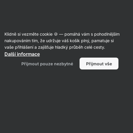
Aktin
Recepty
Klidně si vezměte cookie 🍪 — pomáhá vám s pohodlnějším
nakupováním tím, že udržuje váš košík plný, pamatuje si
Filtrovat
Řazení
:
Nejpopulárnější
2
vaše přihlášení a zajišťuje hladký průběh celé cesty.
Další informace
Pikantní
Přijmout pouze nezbytné
Přijmout vše
sendvič
s
pestem
a
krůtím
masem