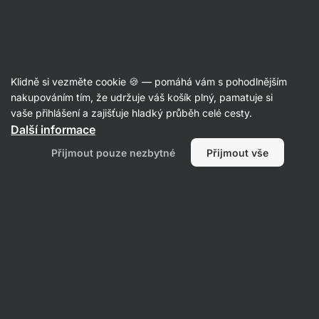
Aktin
Recepty
Klidně si vezměte cookie 🍪 — pomáhá vám s pohodlnějším
nakupováním tím, že udržuje váš košík plný, pamatuje si
Filtrovat
Řazení
:
Nejnovější
2
vaše přihlášení a zajišťuje hladký průběh celé cesty.
Další informace
Avgolemono:
Přijmout pouze nezbytné
Přijmout vše
řecká
kuřecí
polévka