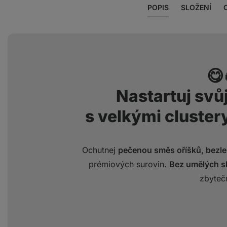
POPIS
SLOŽENÍ
😋
Nastartuj svů
s velkými cluster
Ochutnej
pečenou směs oříšků, bezl
prémiových surovin.
Bez umělých sl
zbytečn