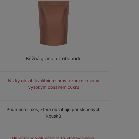
Běžná granola z obchodu
SLOŽENÍ
Nízký obsah kvalitních surovin zamaskovaný
vysokým obsahem cukru
STRUKTURA
Podrcená směs, která obsahuje pár slepených
kousků
SLADIDLA
Glukózový a glukózovo‑fruktózový sirup,