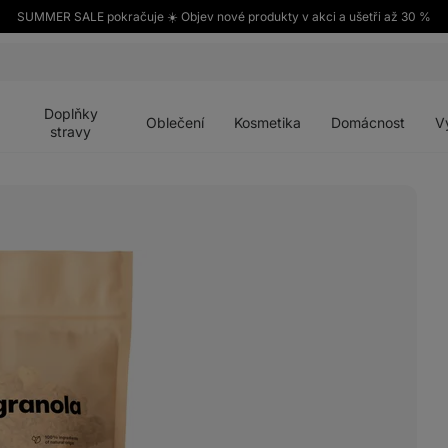
SUMMER SALE pokračuje ☀️ Objev nové produkty v akci a ušetři až 30 %
Otevřít
Otevřít
Otevřít
Otevřít
Otevří
menu
menu
menu
menu
menu
Doplňky
Oblečení
Kosmetika
Domácnost
V
stravy