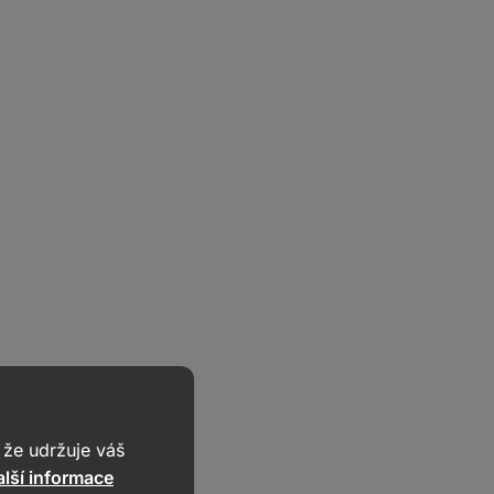
že udržuje váš
lší informace