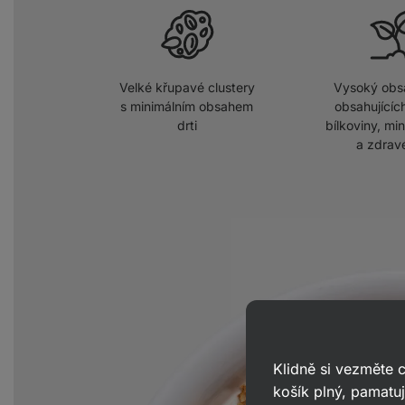
Velké křupavé clustery
Vysoký obs
s minimálním obsahem
obsahujících
drti
bílkoviny, min
a zdrav
Klidně si vezměte
košík plný, pamatuj