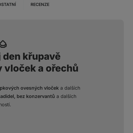
OSTATNÍ
RECENZE
🌰
j den křupavě
y vloček a ořechů
epkových ovesných vloček
a dalších
adidel, bez konzervantů
a dalších
ostí.