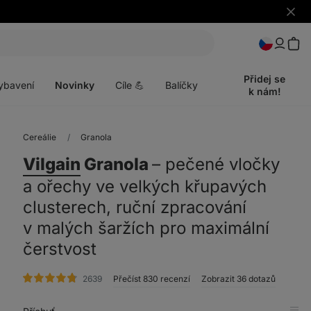
Skrýt
upozo
t
Otevřít
menu
Přidej se
ybavení
Novinky
Cíle 💪
Balíčky
k nám!
Cereálie
Granola
Vilgain
Granola
⁠–⁠ pečené vločky
a ořechy ve velkých křupavých
clusterech, ruční zpracování
v malých šaržích pro maximální
čerstvost
hodnocení
2639
Přečíst 830 recenzí
Zobrazit 36 dotazů