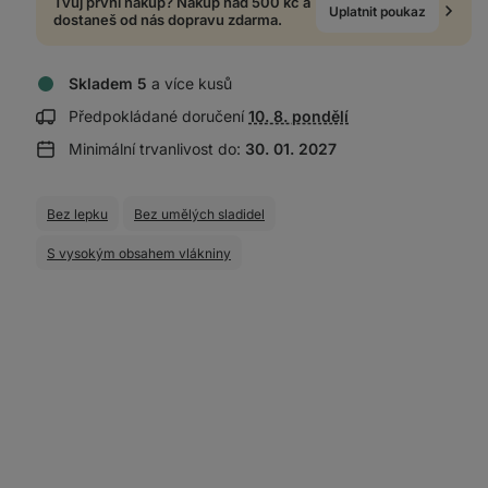
Tvůj první nákup? Nakup nad 500 kč a
Uplatnit poukaz
dostaneš od nás dopravu zdarma.
Skladem 5
a více kusů
Zobrazit
Předpokládané doručení
10. 8. pondělí
informace
Minimální trvanlivost do:
30. 01. 2027
o
doručení:
Bez lepku
Bez umělých sladidel
S vysokým obsahem vlákniny