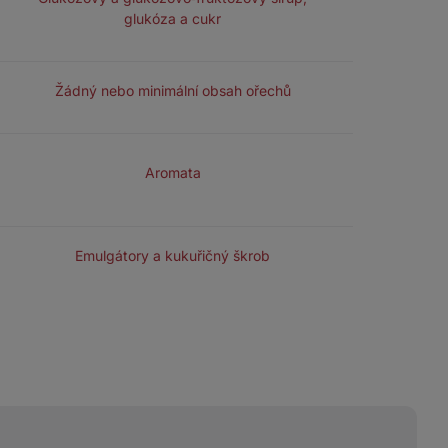
glukóza a cukr
OŘECHY
Žádný nebo minimální obsah ořechů
DOCHUCENÍ
Aromata
PŘIDANÉ LÁTKY NAVÍC
Emulgátory a kukuřičný škrob