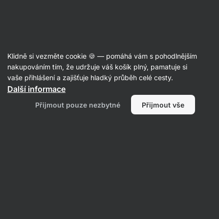
13:48:25
SUMMER SALE ⏰ Poslední šance ušetřit až 30 %
Skrýt
upozornění
Aktin
Klidně si vezměte cookie 🍪 — pomáhá vám s pohodlnějším
Himalájská sůl
nakupováním tím, že udržuje váš košík plný, pamatuje si
vaše přihlášení a zajišťuje hladký průběh celé cesty.
Vilgain
Himalájská sůl růžová ⁠–⁠ 1 000 g
⁠–⁠ čistá,
Další informace
cenná sůl z Pákistánu s využitím v kuchyni
Přijmout pouze nezbytné
Přijmout vše
i v koupelně
Přečíst 47 recenzí
hodnocení
411