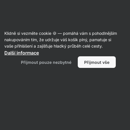
09:24:06
SUMMER SALE ⏰ Poslední šance ušetřit až 30 %
Skrýt
upozornění
Aktin
Klidně si vezměte cookie 🍪 — pomáhá vám s pohodlnějším
Čokoládové košíčky
nakupováním tím, že udržuje váš košík plný, pamatuje si
vaše přihlášení a zajišťuje hladký průběh celé cesty.
Vilgain
Nut Butter Cups BIO
⁠–⁠ košíček plný
Další informace
krémové náplně, více než 30 % obsahu tvoří
Přijmout pouze nezbytné
Přijmout vše
ořechy, bez konzervantů
Přečíst 713 recenzí
Zobrazit 14 dotazů
hodnocení
2778