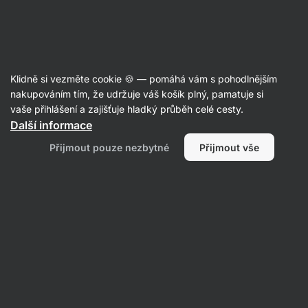
Aktin
Balíčky
Klidně si vezměte cookie 🍪 — pomáhá vám s pohodlnějším
nakupováním tím, že udržuje váš košík plný, pamatuje si
vaše přihlášení a zajišťuje hladký průběh celé cesty.
Další informace
Přijmout pouze nezbytné
Přijmout vše
Výhodné
Množstevní
balíčky
slevy
Filtrovat
1
Bez laktózy
Vymazat všechny filtry
Produktů:
507
Řazení
:
Výchozí