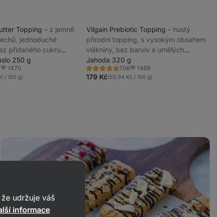
Butter Topping
⁠–⁠ z jemně
Vilgain Prebiotic Topping
⁠–⁠ hustý
řechů, jednoduché
přírodní topping, s vysokým obsahem
ez přidaného cukru
vlákniny, bez barviv a umělých
ckých aditiv
slo 250 g
sladidel
Jahoda 320 g
1470
1469
1
706
Hodnocení
Oblíbené
Oblíbené
4.8/5,
179 Kč
č / 100 g)
(55,94 Kč / 100 g)
706
recenzí
Domácí
R
ovesné
d
tyčinky
s
že udržuje váš
lší informace