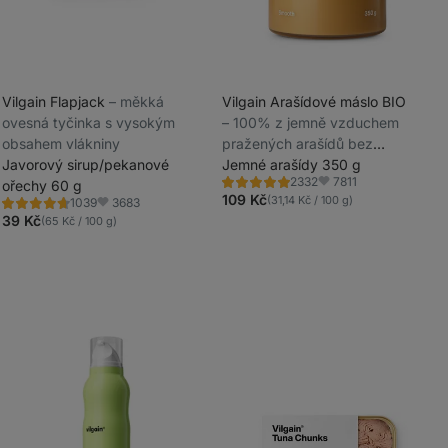
Vilgain Flapjack
⁠–⁠ měkká
Vilgain Arašídové máslo BIO
ovesná tyčinka s vysokým
⁠–⁠ 100% z jemně vzduchem
_
obsahem vlákniny
pražených arašídů bez
_
Javorový sirup/pekanové
přidaného cukru, tuku a soli
Jemné arašídy 350 g
7811
2332
ořechy 60 g
Hodnocení
Oblíbené
4.8/5,
109 Kč
(31,14 Kč / 100 g)
3683
1039
Hodnocení
Oblíbené
2332
4.6/5,
39 Kč
(65 Kč / 100 g)
recenzí
1039
recenzí