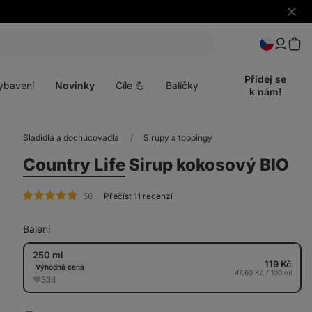
Skrýt
upozo
t
Otevřít
menu
Přidej se
ybavení
Novinky
Cíle 💪
Balíčky
k nám!
Sladidla a dochucovadla
Sirupy a toppingy
Country Life
Sirup kokosový BIO
hodnocení
56
Přečíst 11 recenzí
Balení
250 ml
119 Kč
Výhodná cena
47,60 Kč / 100 ml
334