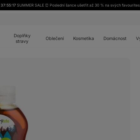
37:55:16
SUMMER SALE ⏰ Poslední šance ušetřit až 30 % na svých favourites
Otevřít
Otevřít
Otevřít
Otevřít
Otevří
menu
menu
menu
menu
menu
Doplňky
Oblečení
Kosmetika
Domácnost
V
stravy