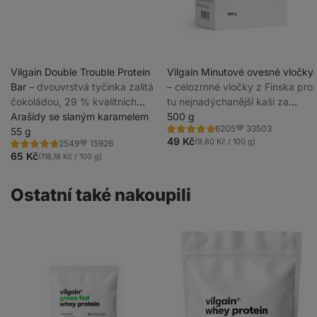
Vilgain Double Trouble Protein
Vilgain Minutové ovesné vločky
Bar
⁠–⁠ dvouvrstvá tyčinka zalitá
⁠–⁠ celozrnné vločky z Finska pro
čokoládou, 29 % kvalitních
tu nejnadýchanější kaši za
bílkovin, bez konzervantů a
Arašídy se slaným karamelem
minutu
500 g
33503
6205
barviv
55 g
Hodnocení
Oblíbené
4.9/5,
49 Kč
(9,80 Kč / 100 g)
15926
2549
Hodnocení
Oblíbené
6205
4.7/5,
65 Kč
(118,18 Kč / 100 g)
recenzí
2549
recenzí
Ostatní také nakoupili