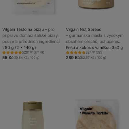
Vilgain Těsto na pizzu
⁠–⁠ pro
Vilgain Nut Spread
přípravu domácí italské pizzy,
⁠–⁠ gurmánská másla s vysokým
pouze 5 přírodních ingrediencí
obsahem ořechů, ochucené
280 g (2 x 140 g)
přírodně bez umělých sladidel
Kešu a kokos s vanilkou 350 g
37440
595
5291
324
Hodnocení
Hodnocení
Oblíbené
Oblíbené
4.8/5,
4.8/5,
55 Kč
289 Kč
(19,64 Kč / 100 g)
(82,57 Kč / 100 g)
5291
324
recenzí
recenzí