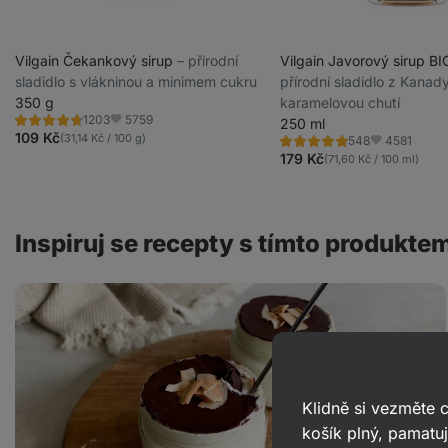
Vilgain Čekankový sirup
⁠–⁠ přírodní
Vilgain Javorový sirup B
sladidlo s vlákninou a minimem cukru
přírodní sladidlo z Kanady
350 g
karamelovou chutí
5759
1203
250 ml
Hodnocení
Oblíbené
4.8/5,
109 Kč
(31,14 Kč / 100 g)
4581
548
Hodnocení
Oblíbené
1203
5.0/5,
179 Kč
(71,60 Kč / 100 ml)
recenzí
548
recenzí
Inspiruj se recepty s tímto produkte
Bounty
do
skleničky:
lehký
dezert
s
křupavou
čokoládou
Klidně si vezměte
košík plný, pamatuj