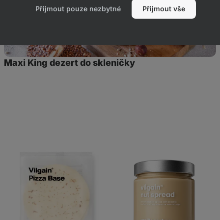
Přijmout pouze nezbytné
Přijmout vše
Maxi King dezert do skleničky