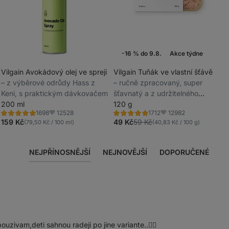
-16 % do 9.8.
Akce týdne
Vilgain Avokádový olej ve spreji
Vilgain Tuňák ve vlastní šťávě
⁠–⁠ z výběrové odrůdy Hass z
⁠–⁠ ručně zpracovaný, super
_
Keni, s praktickým dávkovačem
šťavnatý a z udržitelného
_
200 ml
rybolovu
120 g
12528
12982
1698
1712
Hodnocení
Hodnocení
Oblíbené
Oblíbené
5.0/5,
4.8/5,
159 Kč
49 Kč
59 Kč
(79,50 Kč / 100 ml)
(40,83 Kč / 100 g)
1698
1712
recenzí
recenzí
NEJPŘÍNOSNĚJŠÍ
NEJNOVĚJŠÍ
DOPORUČENÉ
uzivam,deti sahnou radeji po jine variante..🤷‍♀️