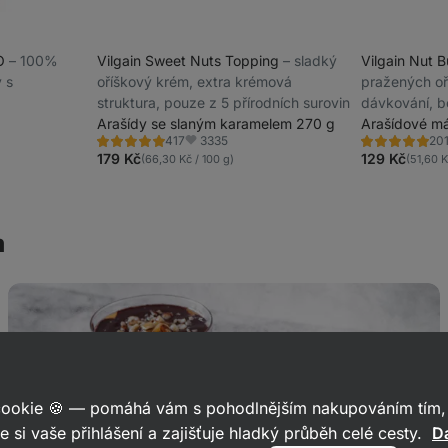
IO
⁠–⁠ 100%
Vilgain Sweet Nuts Topping
⁠–⁠ sladký
Vilgain Nut 
 s
oříškový krém, extra krémová
pražených o
struktura, pouze z 5 přírodních surovin
dávkování, b
Arašídy se slaným karamelem 270 g
nebo synteti
Arašídové má
3335
417
20
Hodnocení
Hodnocení
Oblíbené
4.9/5,
4.8/5,
179 Kč
129 Kč
(66,30 Kč / 100 g)
(51,60 K
417
201
recenzí
recenzí
m
Maxi
King
dezert
do
skleničky
 cookie 🍪 — pomáhá vám s pohodlnějším nakupováním tím, 
e si vaše přihlášení a zajišťuje hladký průběh celé cesty.
Da