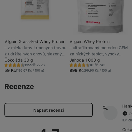
Vilgain Grass-Fed Whey Protein
Vilgain Whey Protein
⁠–⁠ z mléka krav krmených trávou
⁠–⁠ ultrafiltrovaný metodou CFM
z udržitelných chovů, slazený
za nízkých teplot, vysoký
stévií, ultrafiltrovaný za nízkých
Čokoláda 30 g
obsah bílkovin a BCAA, slazený
Jahoda 1 000 g
2726
743
1955
161
teplot
steviol-glykosidy
Hodnocení
Hodnocení
Oblíbené
Oblíbené
4.4/5,
4.5/5,
59 Kč
999 Kč
(196,67 Kč / 100 g)
(99,90 Kč / 100 g)
1955
161
recenzí
recenzí
Recenze
Han
Napsat recenzi
O
ID: R
Cekal