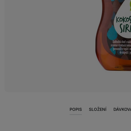
Zobrazit
fotku
1
v
galerii
POPIS
SLOŽENÍ
DÁVKOV