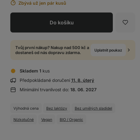
Zbývá už jen pár kusů
Do košíku
Oblíb
Tvůj první nákup? Nakup nad 500 kč a
Uplatnit poukaz
dostaneš od nás dopravu zdarma.
Skladem 1
kus
Zobrazit
Předpokládané doručení
11. 8. úterý
informace
Minimální trvanlivost do:
18. 06. 2027
o
doručení:
Výhodná cena
Bez laktózy
Bez umělých sladidel
Nízkotučné
Vegan
BIO / Organic