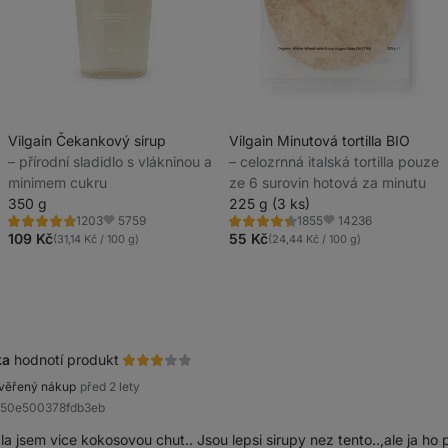
Vilgain Čekankový sirup
Vilgain Minutová tortilla BIO
⁠–⁠ přírodní sladidlo s vlákninou a
⁠–⁠ celozrnná italská tortilla pouze
minimem cukru
ze 6 surovin hotová za minutu
350 g
225 g (3 ks)
5759
14236
1203
1855
Hodnocení
Hodnocení
Oblíbené
Oblíbené
4.8/5,
4.5/5,
109 Kč
55 Kč
(31,14 Kč / 100 g)
(24,44 Kč / 100 g)
1203
1855
recenzí
recenzí
ka
hodnotí produkt
věřený nákup
před 2 lety
850e500378fdb3eb
a jsem vice kokosovou chut.. Jsou lepsi sirupy nez tento..,ale ja ho po