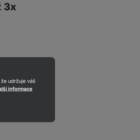
ž 3x
že udržuje váš
lší informace
3 a vitaminy
ciální vitaminy
pecifickým