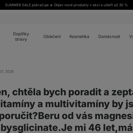
SUMMER SALE pokračuje ☀️ Objev nové produkty v akci a ušetři až 30 %
Otevřít
Otevřít
Otevřít
Otevřít
Otevří
menu
menu
menu
menu
menu
Doplňky
Oblečení
Kosmetika
Domácnost
V
stravy
07. 2025
n, chtěla bych poradit a zept
vitamíny a multivitamíny by j
oporučit?Beru od vás magne
 bysglicinate.Je mi 46 let,m