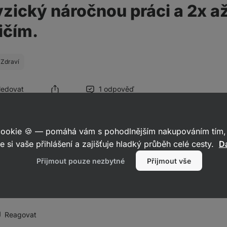
yzický náročnou práci a 2x a
ičím.
Zdraví
Sledovat
1 odpověď
025
 cookie 🍪 — pomáhá vám s pohodlnějším nakupováním tím, 
e si vaše přihlášení a zajišťuje hladký průběh celé cesty.
Da
 součástí zlatého základu suplementace spolu s vitaminem D, omega 
Přijmout pouze nezbytné
Přijmout vše
že být zvolit multivitamin pro muže/pro ženy, kde jsou všechny esen
ím množství. Další suplementace by byla upravena na míru vašim s
avkům.
Reagovat