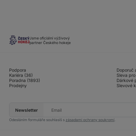
Jsme oficiální výživový
partner Českého hokeje
Podpora
Doporuč a
Kariéra (36)
Sleva pro
Poradna (1893)
Dárkové 
Prodejny
Slevové 
Newsletter
Tvůj
e-
mail
Odesláním formuláře souhlasíš s
zásadami ochrany soukromí
.