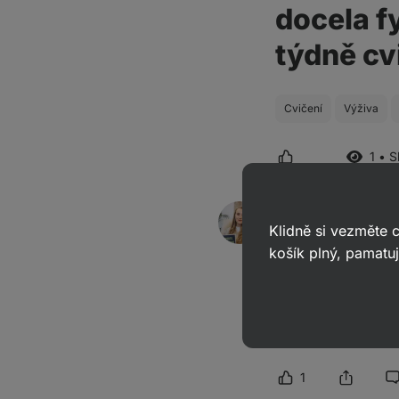
docela f
týdně cv
Cvičení
Výživa
1 • 
Markéta
odpověděla
29. 08. 2
Klidně si vezměte
ID: Aabc37a5d7572909b
košík plný, pamatuj
Dobrý den, hořčík je
skupiny B. Vhodné mů
ohsaženy v referenčn
individuálním požad
1