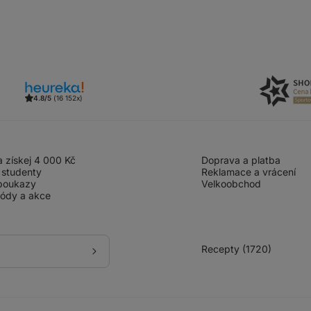
4.8/5
(16 152x)
 získej 4 000 Kč
Doprava a platba
 studenty
Reklamace a vrácení
poukazy
Velkoobchod
kódy a akce
Recepty (1720)
Přihlásit
se
k
odběru