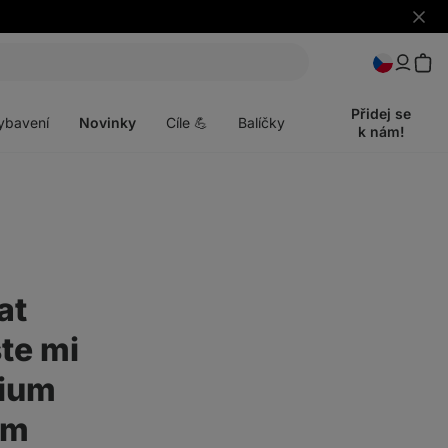
Skrýt
upozo
t
Otevřít
menu
Přidej se
ybavení
Novinky
Cíle 💪
Balíčky
k nám!
at
ste mi
sium
ám