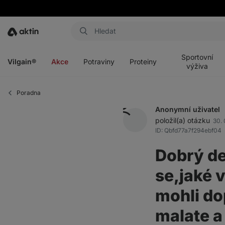
Aktin
Otevřít
Otevřít
Otevřít
Otevřít
menu
menu
menu
menu
Sportovní
Vilgain®
Akce
Potraviny
Proteiny
výživa
Poradna
Anonymní uživatel
položil(a) otázku
30. 
ID: Qbfd77a7f294ebf04
Dobrý de
se,jaké 
mohli d
malate a