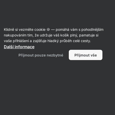
Aktin
Poradna
Klidně si vezměte cookie 🍪 — pomáhá vám s pohodlnějším
Anonymní uživatel
nakupováním tím, že udržuje váš košík plný, pamatuje si
položil(a) otázku
30. 01. 2025
vaše přihlášení a zajišťuje hladký průběh celé cesty.
ID: Q84b37fc51b1670fd
Další informace
Dobrý den, je mi 17 let, začínám s
Přijmout pouze nezbytné
Přijmout vše
hypertrofickým tréninkem, celý
život velmi štíhlé postavy. Je v
pořádku brát už takhle na začátku
supplementy jako vitamin D,
magnesium a zinek? Samozřejmě
vedle proteinu a kreatinu. Nemám
zatím tolik financí.