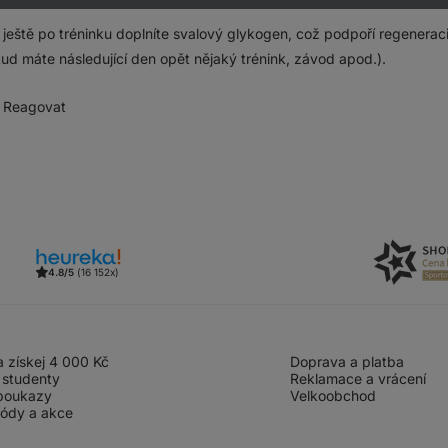
ještě po tréninku doplníte svalový glykogen, což podpoří regeneraci 
ud máte následující den opět nějaký trénink, závod apod.).
Reagovat
4.8/5
(16 152x)
 získej 4 000 Kč
Doprava a platba
 studenty
Reklamace a vrácení
poukazy
Velkoobchod
kódy a akce