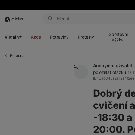
Aktin
Otevřít
Otevřít
Otevřít
Otevřít
menu
menu
menu
menu
Sportovní
Vilgain®
Akce
Potraviny
Proteiny
výživa
Poradna
Anonymní uživatel
položil(a) otázku
13. 
ID: Qab045a2a12a4f2ee
Dobrý de
cvičení 
-18:30 a
20:00. P