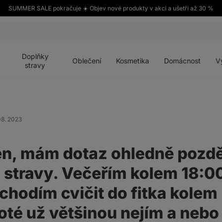
SUMMER SALE pokračuje ☀️ Objev nové produkty v akci a ušetři až 30 %
Otevřít
Otevřít
Otevřít
Otevřít
Otevří
menu
menu
menu
menu
menu
Doplňky
Oblečení
Kosmetika
Domácnost
V
stravy
08. 2023
n, mám dotaz ohledně pozdě
a stravy. Večeřím kolem 18:0
 chodím cvičit do fitka kolem
oté už většinou nejím a nebo 