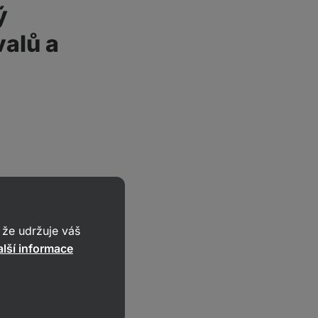
ý
valů a
že udržuje váš
ládat tak, aby
lší informace
žete to vyřešit
tréninku
h partií
triceps).