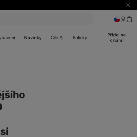
Skrýt
upozo
t
Otevřít
menu
Přidej se
ybavení
Novinky
Cíle 💪
Balíčky
k nám!
jšího
0
si