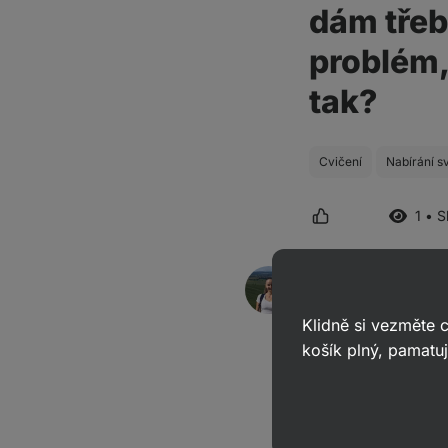
dám třeba
problém,
tak?
Cvičení
Nabírání s
1 • 
Mgr. Kristýna
odpověděl(a)
14. 08.
ID: Aae4bbd3981eabaa0
Klidně si vezměte
Dobrý den, pokud je 
košík plný, pamatuj
vám vyšlo ještě jedno
např. proteinem s ma
pohybovat v rozmezí 2
(celotělový trénink b