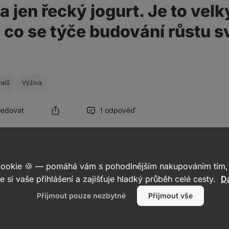
 jen řecký jogurt. Je to velk
 co se týče budování růstu s
valů
Výživa
Sledovat
1 odpověď
 2023
 cookie 🍪 — pomáhá vám s pohodlnějším nakupováním tím, 
vaším cílem budování svalové hmoty, doporučuji si denní příjem posk
e si vaše přihlášení a zajišťuje hladký průběh celé cesty.
Da
 jídlo večer po tréninku – pokud nechcete přijímat pevnou stravu, mů
Přijmout pouze nezbytné
Přijmout vše
ltodextrinem/ovocem nebo gainerem. Dávka bílkovin by se měla po 
0–40 g, v závislosti na náročnosti tréninku a také množství odjetýc
ude vyžadovat více bílkovin než trénink zaměřený např. na biceps + 