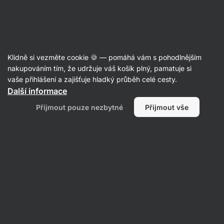
Aktin
Poradna
Klidně si vezměte cookie 🍪 — pomáhá vám s pohodlnějším
Jan
nakupováním tím, že udržuje váš košík plný, pamatuje si
položil otázku
05. 10. 2024
vaše přihlášení a zajišťuje hladký průběh celé cesty.
ID: Q9ab272aec5f7cbcd
Další informace
Dobrý den, rád bych se zeptal, zdali
Přijmout pouze nezbytné
Přijmout vše
je vhodné kombinovat Vilgain
Magnesium Drink zároveň s Vilgain
Kreatin v jeden nápoj? Děkuji 💪
Nabírání svalů
Výživa
Zdraví
1 • Sledovat
1 odpověď