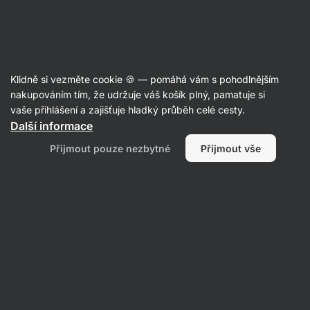
Aktin
Doplňky stravy
Klidně si vezměte cookie 🍪 — pomáhá vám s pohodlnějším
Doplňky stravy na paměť a
nakupováním tím, že udržuje váš košík plný, pamatuje si
vaše přihlášení a zajišťuje hladký průběh celé cesty.
soustředění
Další informace
Přijmout pouze nezbytné
Přijmout vše
Filtrovat
Produktů:
20
Řazení
:
Výchozí