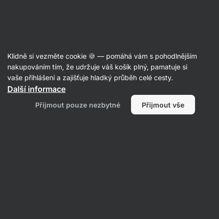
Aktin
Recepty
Klidně si vezměte cookie 🍪 — pomáhá vám s pohodlnějším
nakupováním tím, že udržuje váš košík plný, pamatuje si
Filtrovat
Řazení
:
Nejnovější
2
vaše přihlášení a zajišťuje hladký průběh celé cesty.
Další informace
Veganské
Přijmout pouze nezbytné
Přijmout vše
lasagne
s
čočkou