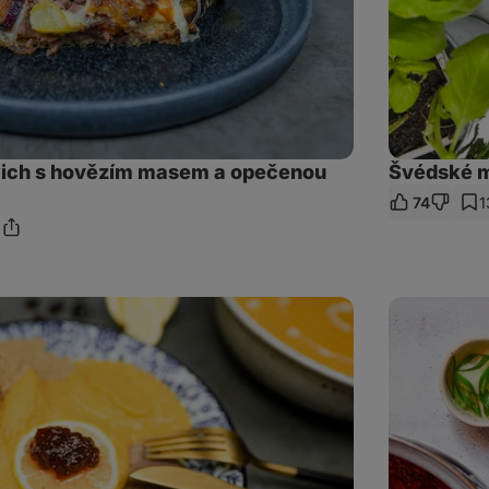
ich s hovězím masem a opečenou
Švédské m
74
1
1
Sdílet
mentáře
odkaz
Boršč
s
hovězím
masem