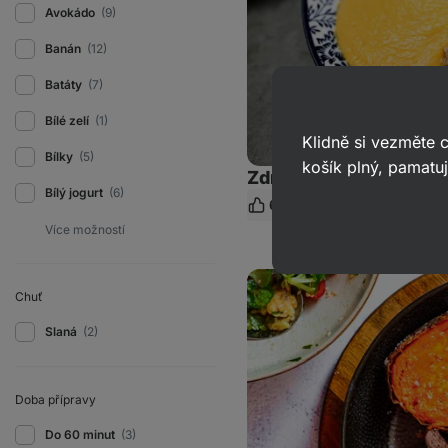
Avokádo
(9)
Banán
(12)
Batáty
(7)
Bílé zelí
(1)
Klidně si vezměte
Bílky
(5)
košík plný, pamatuj
Zdravá svíčková s ov
Bílý jogurt
(6)
67
424
180 min.
S
o
Steak
s
Chuť
chimichurri
omáčkou
Slaná
(2)
a
pečenými
batáty
Doba přípravy
Do 60 minut
(3)