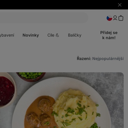
Skrýt
upozo
t
Otevřít
menu
Přidej se
ybavení
Novinky
Cíle 💪
Balíčky
k nám!
Řazení
:
Nejpopulárnější