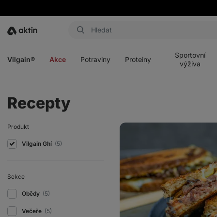
Aktin
Otevřít
Otevřít
Otevřít
Otevřít
menu
menu
menu
menu
Sportovní
Vilgain®
Akce
Potraviny
Proteiny
výživa
Recepty
Domácí
Produkt
Reuben
sandwich
Vilgain Ghí
(5)
s
hovězím
masem
a
Sekce
opečenou
cibulkou
Obědy
(5)
Večeře
(5)