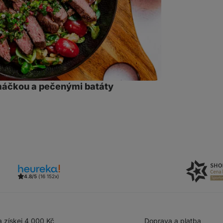
máčkou a pečenými batáty
let
kaz
4.8/5
(16 152x)
 získej 4 000 Kč
Doprava a platba