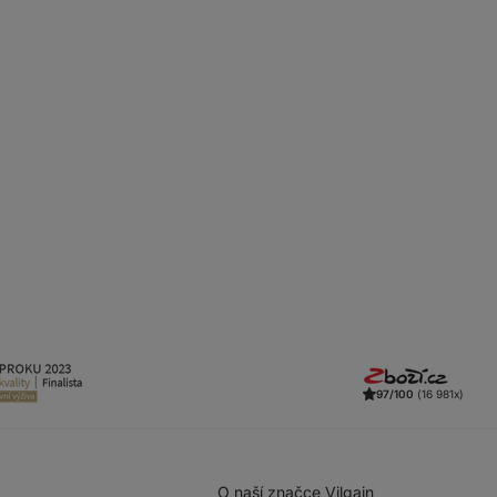
97/100
(16 981x)
O naší značce Vilgain