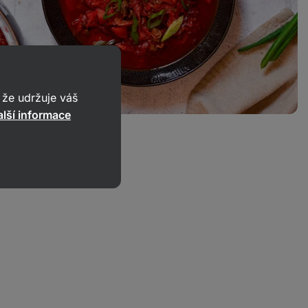
že udržuje váš
lší informace
hovězím masem
44
50 min.
Sdílet
odkaz