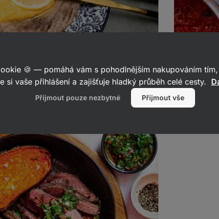
 cookie 🍪 — pomáhá vám s pohodlnějším nakupováním tím, 
e si vaše přihlášení a zajišťuje hladký průběh celé cesty.
Da
esným knedlíkem
Boršč s 
Přijmout pouze nezbytné
Přijmout vše
12
1
dílet
dkaz