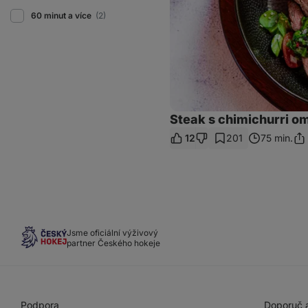
60 minut a více
(2)
Steak s chimichurri o
12
201
75 min.
Sdí
od
Jsme oficiální výživový
partner Českého hokeje
Podpora
Doporuč a