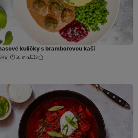
asové kuličky s bramborovou kaší
346
50 min.
3
Sdílet
Komentáře
odkaz