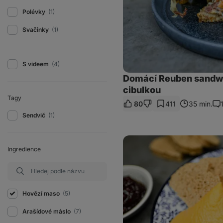
Polévky
(1)
Svačinky
(1)
S videem
(4)
Domácí Reuben sandw
cibulkou
Tagy
80
411
35 min.
Ko
Sendvič
(1)
Zdravá
svíčková
Ingredience
s
ovesným
knedlíkem
Hovězí maso
(5)
Arašídové máslo
(7)