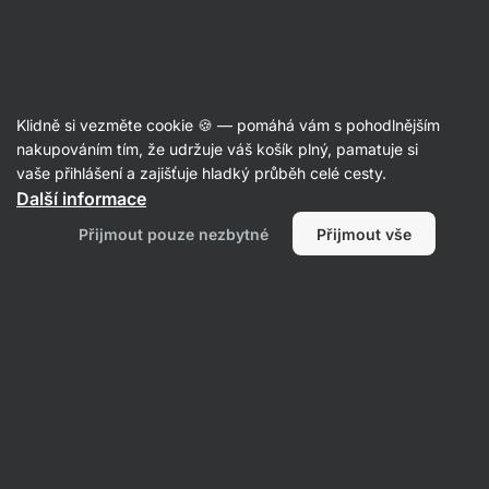
Aktin
Recepty
Klidně si vezměte cookie 🍪 — pomáhá vám s pohodlnějším
nakupováním tím, že udržuje váš košík plný, pamatuje si
Filtrovat
Řazení
:
Nejnovější
2
vaše přihlášení a zajišťuje hladký průběh celé cesty.
Další informace
Čokoládové
Přijmout pouze nezbytné
Přijmout vše
overnight
oats
s
jahodami