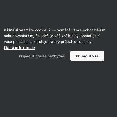
Aktin
Recepty
Klidně si vezměte cookie 🍪 — pomáhá vám s pohodlnějším
Domácí proteinový pudink
nakupováním tím, že udržuje váš košík plný, pamatuje si
vaše přihlášení a zajišťuje hladký průběh celé cesty.
Aktin redakce
Další informace
15 min.
Sdílet
Komentáře
6
26
442
Přijmout pouze nezbytné
Přijmout vše