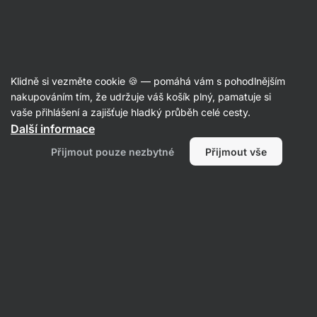
Aktin
Recepty
Klidně si vezměte cookie 🍪 — pomáhá vám s pohodlnějším
nakupováním tím, že udržuje váš košík plný, pamatuje si
Filtrovat
Řazení
:
Nejnovější
2
vaše přihlášení a zajišťuje hladký průběh celé cesty.
Další informace
Snídaňová
Přijmout pouze nezbytné
Přijmout vše
quesadilla