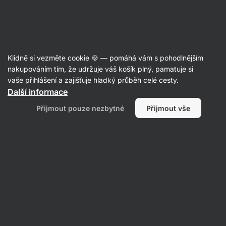
Aktin
Recepty
Klidně si vezměte cookie 🍪 — pomáhá vám s pohodlnějším
nakupováním tím, že udržuje váš košík plný, pamatuje si
Filtrovat
Řazení
:
Nejpopulárnější
2
vaše přihlášení a zajišťuje hladký průběh celé cesty.
Další informace
Domácí
Přijmout pouze nezbytné
Přijmout vše
Kinder
mléčné
řezy