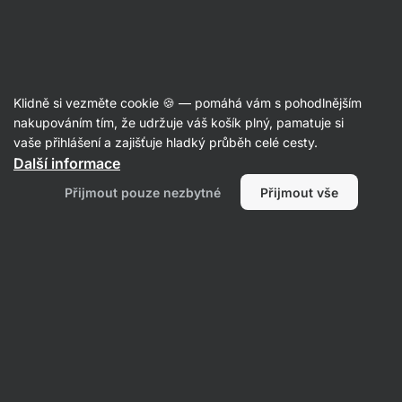
Aktin
Recepty
Klidně si vezměte cookie 🍪 — pomáhá vám s pohodlnějším
nakupováním tím, že udržuje váš košík plný, pamatuje si
Filtrovat
Řazení
:
Nejnovější
2
vaše přihlášení a zajišťuje hladký průběh celé cesty.
Další informace
Cottage
Přijmout pouze nezbytné
Přijmout vše
cheese
čokoládový
wrap