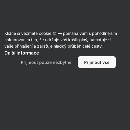
Aktin
Recepty
Klidně si vezměte cookie 🍪 — pomáhá vám s pohodlnějším
Cottage cheese čokoládový wrap
nakupováním tím, že udržuje váš košík plný, pamatuje si
vaše přihlášení a zajišťuje hladký průběh celé cesty.
Aktin redakce
Další informace
5 min.
Sdílet
Komentáře
1
24
384
Přijmout pouze nezbytné
Přijmout vše