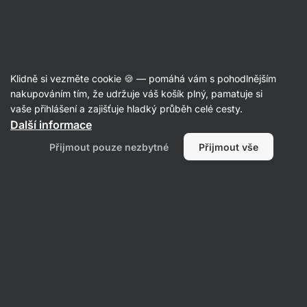
Aktin
Poznej naši redakci
Klidně si vezměte cookie 🍪 — pomáhá vám s pohodlnějším
nakupováním tím, že udržuje váš košík plný, pamatuje si
vaše přihlášení a zajišťuje hladký průběh celé cesty.
Tereza Šlancarová
Další informace
Good food = good mood✨ No jen schválně
Přijmout pouze nezbytné
Přijmout vše
vyzkoušejte moje oblíbence a přesvědčte se
sami, že vám po těle rozlijí štěstí!
Vše
Oblíbené produkty
Recenze
Recepty
Tereza Šlancarová
hodnotí produkt
Vilgain Minutová tortilla BIO